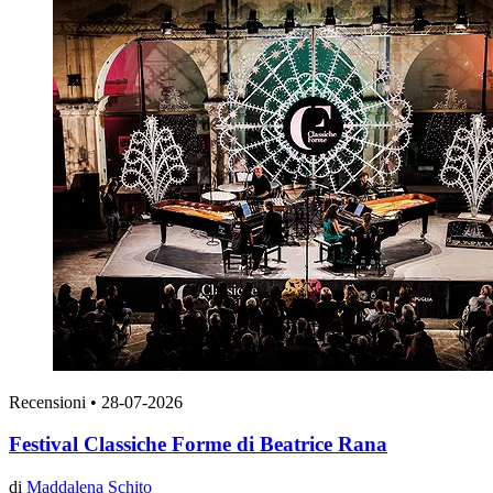
Recensioni
•
28-07-2026
Festival Classiche Forme di Beatrice Rana
di
Maddalena Schito