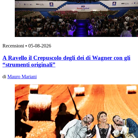
Recensioni
•
05-08-2026
A Ravello il Crepuscolo degli dei di Wagner con gli
“strumenti originali”
di
Mauro Mariani