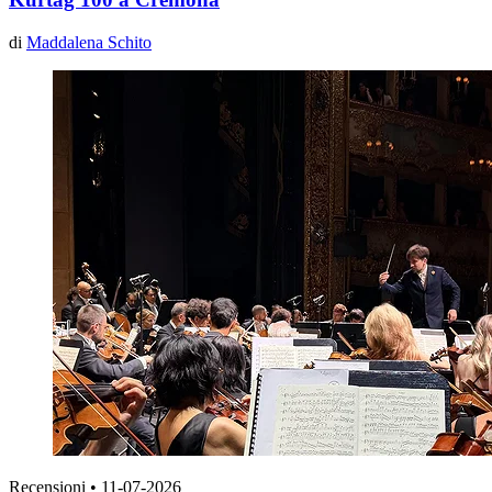
di
Maddalena Schito
Recensioni
•
11-07-2026