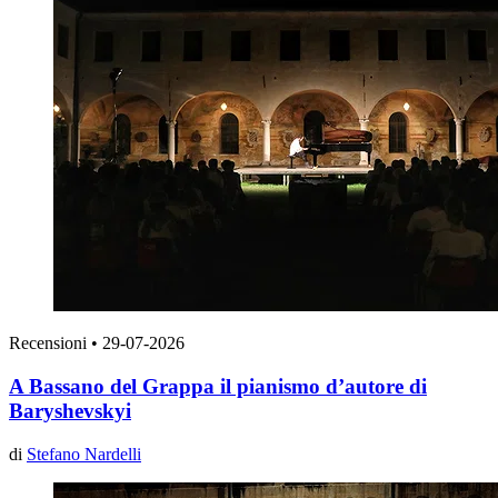
Recensioni
•
29-07-2026
A Bassano del Grappa il pianismo d’autore di
Baryshevskyi
di
Stefano Nardelli