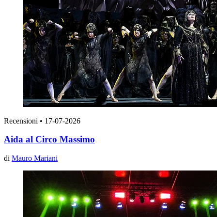
Recensioni
•
17-07-2026
Aida al Circo Massimo
di
Mauro Mariani