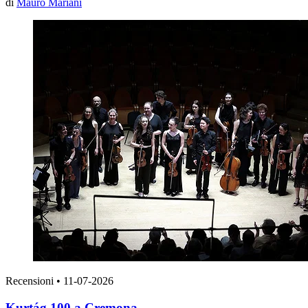
di
Mauro Mariani
Recensioni
•
11-07-2026
Kurtág 100 a Cremona