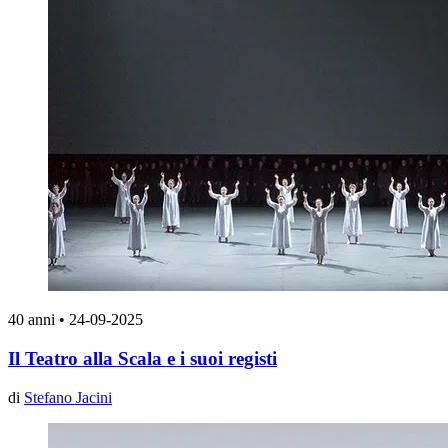
40 anni
•
24-09-2025
Il Teatro alla Scala e i suoi registi
di
Stefano Jacini