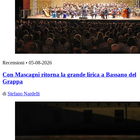
Recensioni
•
05-08-2026
Con Mascagni ritorna la grande lirica a Bassano del
Grappa
di
Stefano Nardelli