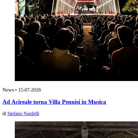
News
•
15-07-2026
Ad Acireale torna Villa Pennisi in Musica
di
Stefano Nardelli