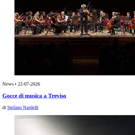
News
•
22-07-2026
Gocce di musica a Treviso
di
Stefano Nardelli