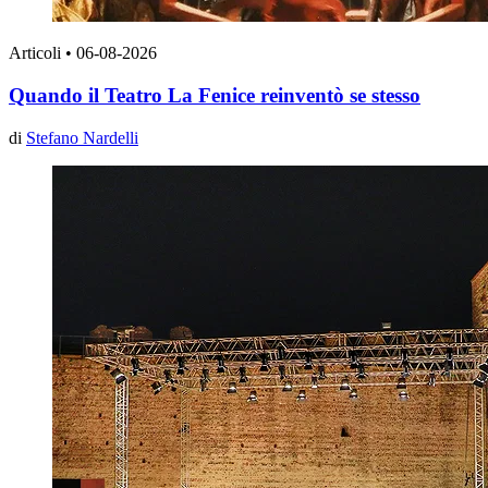
Articoli
•
06-08-2026
Quando il Teatro La Fenice reinventò se stesso
di
Stefano Nardelli