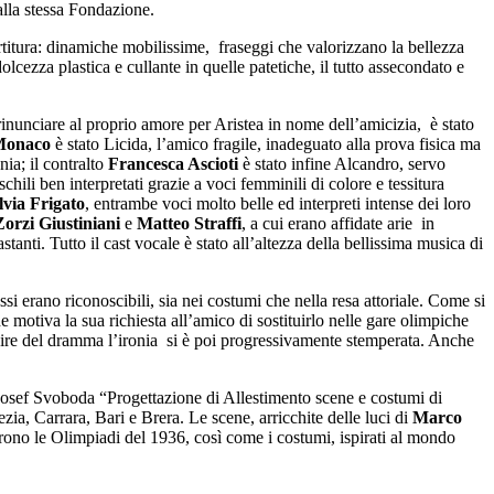
dalla stessa Fondazione.
artitura: dinamiche mobilissime, fraseggi che valorizzano la bellezza
dolcezza plastica e cullante in quelle patetiche, il tutto assecondato e
i rinunciare al proprio amore per Aristea in nome dell’amicizia, è stato
Monaco
è stato Licida, l’amico fragile, inadeguato alla prova fisica ma
nia; il contralto
Francesca Ascioti
è stato infine Alcandro, servo
chili ben interpretati grazie a voci femminili di colore e tessitura
lvia Frigato
, entrambe voci molto belle ed interpreti intense dei loro
Zorzi Giustiniani
e
Matteo Straffi
, a cui erano affidate arie in
anti. Tutto il cast vocale è stato all’altezza della bellissima musica di
essi erano riconoscibili, sia nei costumi che nella resa attoriale. Come si
 che motiva la sua richiesta all’amico di sostituirlo nelle gare olimpiche
eguire del dramma l’ironia si è poi progressivamente stemperata. Anche
 Josef Svoboda
“Progettazione di Allestimento scene e costumi di
ia, Carrara, Bari e Brera. Le scene, arricchite delle luci di
Marco
zarono le Olimpiadi del 1936, così come i costumi, ispirati al mondo