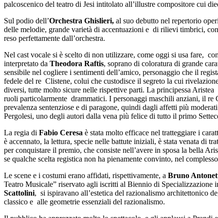
palcoscenico del teatro di Jesi intitolato all’illustre compositore cui d
Sul podio dell’
Orchestra Ghislieri,
al suo debutto nel repertorio oper
delle melodie, grande varietà di accentuazioni e di rilievi timbrici, cont
reso perfettamente dall’orchestra.
Nel cast vocale si è scelto di non utilizzare, come oggi si usa fare, co
interpretato da
Theodora Raftis
, soprano di coloratura di grande car
sensibile nel cogliere i sentimenti dell’amico, personaggio che il regis
fedele del re Clistene, colui che custodisce il segreto la cui rivelazion
diversi, tutte molto sicure nelle rispettive parti. La principessa Arist
ruoli particolarmente drammatici. I personaggi maschili anziani, il re 
prevalenza sentenziose e di paragone, quindi dagli affetti più moderati e
Pergolesi, uno degli autori dalla vena più felice di tutto il primo Sette
La regia di
Fabio Ceresa
è stata molto efficace nel tratteggiare i carat
è accennato, la lettura, specie nelle battute iniziali, è stata venata di t
per conquistare il premio, che consiste nell’avere in sposa la bella Ar
se qualche scelta registica non ha pienamente convinto, nel complesso l’
Le scene e i costumi erano affidati, rispettivamente, a
Bruno Antonet
Teatro Musicale” riservato agli iscritti al Biennio di Specializzazione
Scattolini
, si ispiravano all’estetica del razionalismo architettonico 
classico e alle geometrie essenziali del razionalismo.