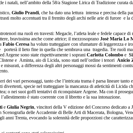
iede i natali, nell’ambito della 58/a Stagione Lirica di Tradizione curata 
istico,
Giulio Prandi
, che ha dato una lettura intensa e precisa della p
rasti molto accentuati tra il fremito degli archi nelle arie di furore e la 
ntrotenori ma ruoli en travesti: Megacle, l’atleta leale e fedele capace d
attere, bravissima anche come attrice; il mezzosoprano
Josè Maria Lo 
ta
Fabio
Ceresa
ha voluto tratteggiare con sfumature di leggerezza e iro
e porterà il lieto fine in quella che sembrava una tragedia. Tre ruoli mas
ea ed Argene sono state rispettivamente i soprani
Carlotta Colombo
e
Si
Clistene e Aminta, aio di Licida, sono stati nell’ordine i tenori
Anicio 
 misurati, a differenza degli altri personaggi mossi da sentimenti contrast
cento.
teri dei vari personaggi, tanto che l’intricata trama è parsa lineare tanto 
ratti divertenti, specie nel tratteggiare la mancanza di atleticità di Licida
istea; o nei suoi goffi tentativi di riconquistare Argene. Ma con il pros
allestimento è stato coerente con il libretto e la sua intonazione.
ti
e
Giulia Negrin
, vincitori della V edizione del Concorso dedicato a
 in Scenografia delle Accademie di Belle Arti di Macerata, Bologna, Venez
degli anni Trenta, evocando la solennità delle proporzioni che caratteriz