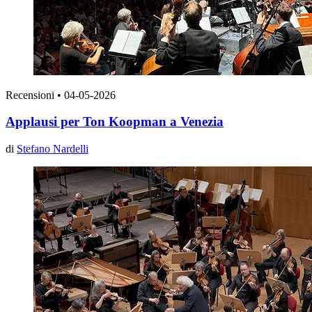
Recensioni
•
04-05-2026
Applausi per Ton Koopman a Venezia
di
Stefano Nardelli