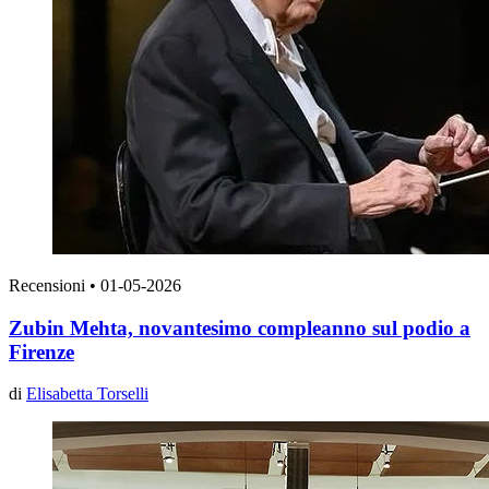
Recensioni
•
01-05-2026
Zubin Mehta, novantesimo compleanno sul podio a
Firenze
di
Elisabetta Torselli