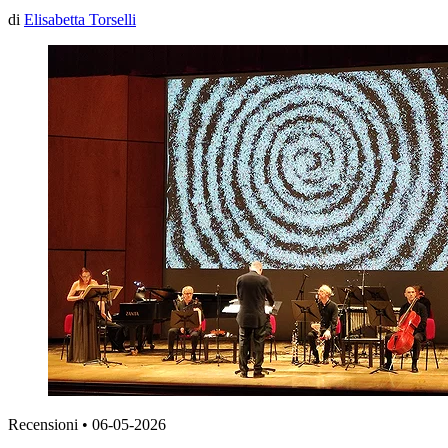
di
Elisabetta Torselli
Recensioni
•
06-05-2026