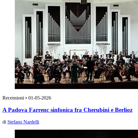
Recensioni
•
01-05-2026
A Padova Farrenc sinfonica fra Cherubini e Berlioz
di
Stefano Nardelli