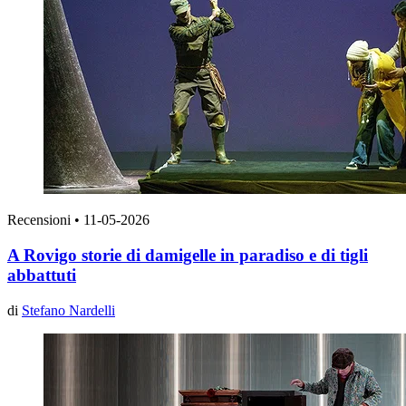
Recensioni
•
11-05-2026
A Rovigo storie di damigelle in paradiso e di tigli
abbattuti
di
Stefano Nardelli