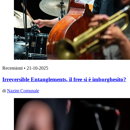
Recensioni
•
21-10-2025
Irreversible Entanglements, il free si è imborghesito?
di
Nazim Comunale