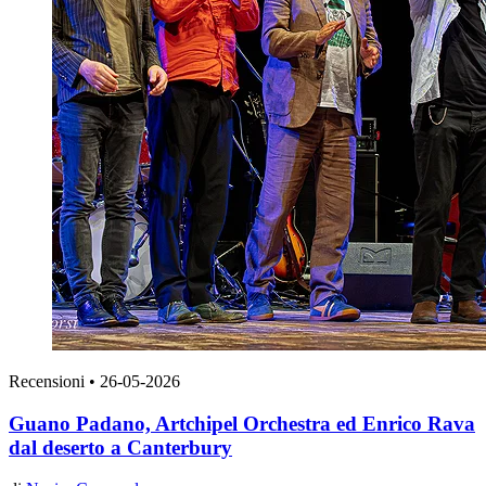
Recensioni
•
26-05-2026
Guano Padano, Artchipel Orchestra ed Enrico Rava
dal deserto a Canterbury