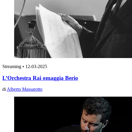
Streaming
•
12-03-2025
L’Orchestra Rai omaggia Berio
di
Alberto Massarotto