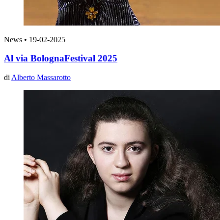
News
•
19-02-2025
Al via BolognaFestival 2025
di
Alberto Massarotto