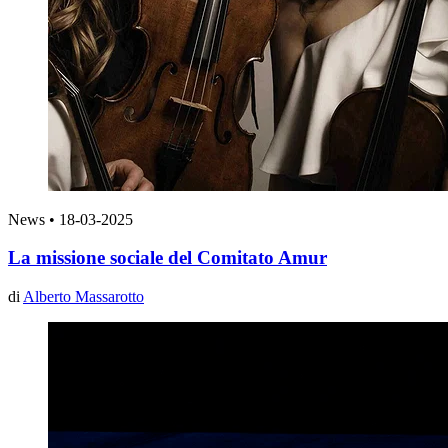
News
•
18-03-2025
La missione sociale del Comitato Amur
di
Alberto Massarotto