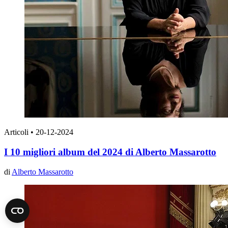
Articoli
•
20-12-2024
I 10 migliori album del 2024 di Alberto Massarotto
di
Alberto Massarotto