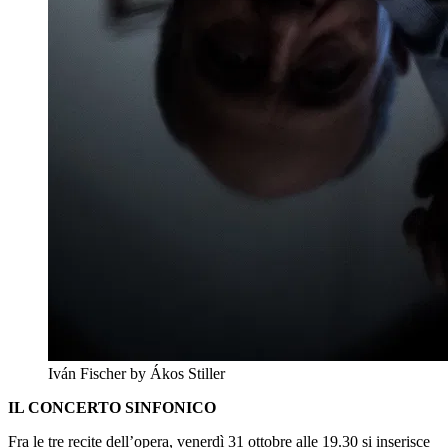
Iván Fischer by Ákos Stiller
IL CONCERTO SINFONICO
Fra le tre recite dell’opera, venerdì 31 ottobre alle 19.30 si inserisce