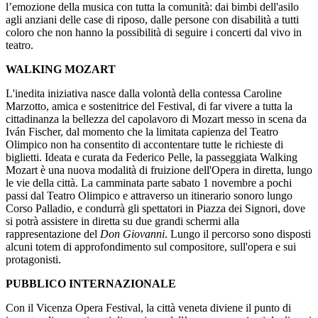
l’emozione della musica con tutta la comunità: dai bimbi dell'asilo
agli anziani delle case di riposo, dalle persone con disabilità a tutti
coloro che non hanno la possibilità di seguire i concerti dal vivo in
teatro.
WALKING MOZART
L'inedita iniziativa nasce dalla volontà della contessa Caroline
Marzotto, amica e sostenitrice del Festival, di far vivere a tutta la
cittadinanza la bellezza del capolavoro di Mozart messo in scena da
Iván Fischer, dal momento che la limitata capienza del Teatro
Olimpico non ha consentito di accontentare tutte le richieste di
biglietti. Ideata e curata da Federico Pelle, la passeggiata Walking
Mozart è una nuova modalità di fruizione dell'Opera in diretta, lungo
le vie della città. La camminata parte sabato 1 novembre a pochi
passi dal Teatro Olimpico e attraverso un itinerario sonoro lungo
Corso Palladio, e condurrà gli spettatori in Piazza dei Signori, dove
si potrà assistere in diretta su due grandi schermi alla
rappresentazione del
Don Giovanni
. Lungo il percorso sono disposti
alcuni totem di approfondimento sul compositore, sull'opera e sui
protagonisti.
PUBBLICO INTERNAZIONALE
Con il Vicenza Opera Festival, la città veneta diviene il punto di