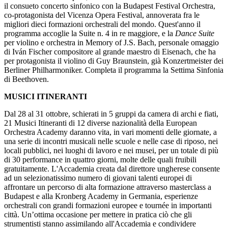
il consueto concerto sinfonico con la Budapest Festival Orchestra,
co-protagonista del Vicenza Opera Festival, annoverata fra le
migliori dieci formazioni orchestrali del mondo. Quest'anno il
programma accoglie la Suite n. 4 in re maggiore, e la
Dance Suite
per violino e orchestra in Memory of J.S. Bach, personale omaggio
di Iván Fischer compositore al grande maestro di Eisenach, che ha
per protagonista il violino di Guy Braunstein, già Konzertmeister dei
Berliner Philharmoniker. Completa il programma la Settima Sinfonia
di Beethoven.
MUSICI ITINERANTI
Dal 28 al 31 ottobre, schierati in 5 gruppi da camera di archi e fiati,
21 Musici Itineranti di 12 diverse nazionalità della European
Orchestra Academy daranno vita, in vari momenti delle giornate, a
una serie di incontri musicali nelle scuole e nelle case di riposo, nei
locali pubblici, nei luoghi di lavoro e nei musei, per un totale di più
di 30 performance in quattro giorni, molte delle quali fruibili
gratuitamente. L'Accademia creata dal direttore ungherese consente
ad un selezionatissimo numero di giovani talenti europei di
affrontare un percorso di alta formazione attraverso masterclass a
Budapest e alla Kronberg Academy in Germania, esperienze
orchestrali con grandi formazioni europee e tournée in importanti
città. Un’ottima occasione per mettere in pratica ciò che gli
strumentisti stanno assimilando all'Accademia e condividere