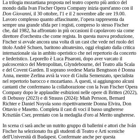
La trilogia mozartiana proposta nel teatro coperto più antico del
mondo dalla Ivan Fischer Opera Company inizia quest'anno con il
Don Giovanni
, il 30 ottobre, l'1 e il 2 novembre alle ore 19.00.
Lavoro complesso quanto affascinante, l’opera rappresenta da
sempre una grande sfida per i registi, compreso lo stesso Fischer
che, dal 1982, ha affrontato in più occasioni il capolavoro sia come
direttore d'orchestra che come regista. In questa nuova produzione,
Fischer si avvale ancora una volta di un cast che vede nel ruolo del
titolo Andrè Schuen, baritono altoatesino, oggi elogiato dalla critica
internazionale sia in ambito operistico che nel repertorio da concerto
e liederistico. Leporello è Luca Pisaroni, dopo aver varcato il
palcoscenico del Metropolitan, Glyndebourne, del Teatro alla Scala
e del Covent Garden. Il soprano svedese Maria Bengtsson è Donna
Anna, mentre Zerlina avrà la voce di Giulia Semenzato, specialista
nel repertorio barocco e mozartiano. A questi, si aggiungono alcuni
cantanti che confermano la collaborazione con la Ivan Fischer Opera
Company dopo le applaudite esibizioni nelle opere di Britten (2022),
di Debussy (2023) e di Strauss (2024): Miah Persson, Bernard
Richter e Daniel Noyola sono rispettivamente Donna Elvira, Don
Ottavio e Masetto. Completa il cast di voci il basso ungherese
Krisztián Cser, premiato con la medaglia d'oro al Merito ungherese.
In scena ci sarà anche un nutrito gruppo di ballerini e attori che Iván
Fischer ha selezionato fra gli studenti di Teatro e Arti sceniche
dell'Università di Budapest. Confermate anche per questa