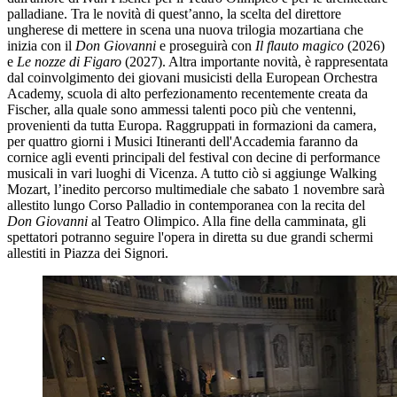
palladiane. Tra le novità di quest’anno, la scelta del direttore
ungherese di mettere in scena una nuova trilogia mozartiana che
inizia con il
Don Giovanni
e proseguirà con
Il flauto magico
(2026)
e
Le nozze di Figaro
(2027). Altra importante novità, è rappresentata
dal coinvolgimento dei giovani musicisti della European Orchestra
Academy, scuola di alto perfezionamento recentemente creata da
Fischer, alla quale sono ammessi talenti poco più che ventenni,
provenienti da tutta Europa. Raggruppati in formazioni da camera,
per quattro giorni i Musici Itineranti dell'Accademia faranno da
cornice agli eventi principali del festival con decine di performance
musicali in vari luoghi di Vicenza. A tutto ciò si aggiunge Walking
Mozart, l’inedito percorso multimediale che sabato 1 novembre sarà
allestito lungo Corso Palladio in contemporanea con la recita del
Don Giovanni
al Teatro Olimpico. Alla fine della camminata, gli
spettatori potranno seguire l'opera in diretta su due grandi schermi
allestiti in Piazza dei Signori.