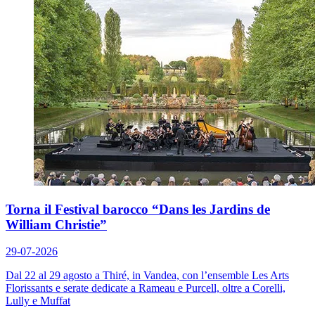
Torna il Festival barocco “Dans les Jardins de
William Christie”
29-07-2026
Dal 22 al 29 agosto a Thiré, in Vandea, con l’ensemble Les Arts
Florissants e serate dedicate a Rameau e Purcell, oltre a Corelli,
Lully e Muffat