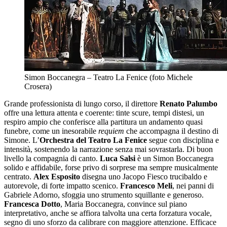
Simon Boccanegra – Teatro La Fenice (foto Michele
Crosera)
Grande professionista di lungo corso, il direttore
Renato Palumbo
offre una lettura attenta e coerente: tinte scure, tempi distesi, un
respiro ampio che conferisce alla partitura un andamento quasi
funebre, come un inesorabile
requiem
che accompagna il destino di
Simone. L’
Orchestra del Teatro La Fenice
segue con disciplina e
intensità, sostenendo la narrazione senza mai sovrastarla. Di buon
livello la compagnia di canto.
Luca Salsi
è un Simon Boccanegra
solido e affidabile, forse privo di sorprese ma sempre musicalmente
centrato.
Alex Esposito
disegna uno Jacopo Fiesco trucibaldo e
autorevole, di forte impatto scenico.
Francesco Meli
, nei panni di
Gabriele Adorno, sfoggia uno strumento squillante e generoso.
Francesca Dotto
, Maria Boccanegra, convince sul piano
interpretativo, anche se affiora talvolta una certa forzatura vocale,
segno di uno sforzo da calibrare con maggiore attenzione. Efficace