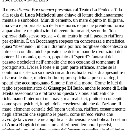
Il nuovo
Simon Boccanegra
presentato al Teatro La Fenice affida
alla regia di
Luca Micheletti
una chiave di lettura dichiaratamente
mentale e simbolica. Muri di cemento, un mare dipinto in filigrana,
una vera e propria stanza della memoria: è qui che prendono forma
apparizioni e ricapitolazioni di eventi traumatici, secondo l’idea –
espressa dallo stesso regista – di un teatro in cui il passato riaffiora
per epifanie. È un Boccanegra sospeso tra concretezza e metafisica,
quasi “ibseniano”, in cui il dramma politico-borghese ottocentesco si
intreccia con dinamiche private che determinano le rivoluzioni del
potere. Un mondo, questo, popolato di “spettri”: fantasmi del
passato e scheletri nell’armadio che non cessano di tormentare il
protagonista. L’idea è forte e in gran parte efficace, anche se la
continua insistenza su questi rimandi rischia talvolta di appesantire il
discorso teatrale, rendendo fin troppo esplicita la presenza degli
spettri che accompagnano Simone fino alla morte. Come le luci di
taglio espressionistico di
Giuseppe Di Iorio
, anche le scene di
Leila
Fteita
assecondano e rafforzano questa visione: ambienti che
richiamano l’interno di una nave, mai realistici, piuttosto concepiti
come spazi psichici, luoghi della coscienza più che dell’azione. Il
mare, elemento centrale dell’opera verdiana, riaffiora costantemente
negli affreschi che segnano le pareti, come un’eco visiva che
avvolge la vicenda e ne amplifica la dimensione simbolica. I costumi
di
Anna Biagiotti
rinunciano a riferimenti temporali precisi,
sfoderando un articolato spettro dall’armatura medievale al cilindro