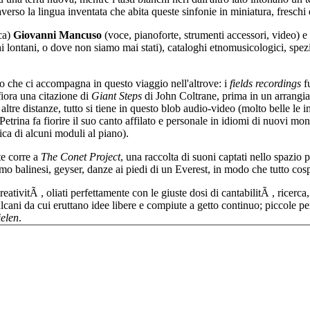
averso la lingua inventata che abita queste sinfonie in miniatura, fresch
ica)
Giovanni Mancuso
(voce, pianoforte, strumenti accessori, video) e
i lontani, o dove non siamo mai stati), cataloghi etnomusicologici, spez
io che ci accompagna in questo viaggio nell'altrove: i
fields recordings
fu
iora una citazione di
Giant Steps
di John Coltrane, prima in un arrangiam
 altre distanze, tutto si tiene in questo blob audio-video (molto belle le i
cui Petrina fa fiorire il suo canto affilato e personale in idiomi di nuovi
mica di alcuni moduli al piano).
te corre a
The Conet Project
, una raccolta di suoni captati nello spazio
 balinesi, geyser, danze ai piedi di un Everest, in modo che tutto cospi
reativitÃ , oliati perfettamente con le giuste dosi di cantabilitÃ , ricerc
i da cui eruttano idee libere e compiute a getto continuo; piccole percus
ielen
.