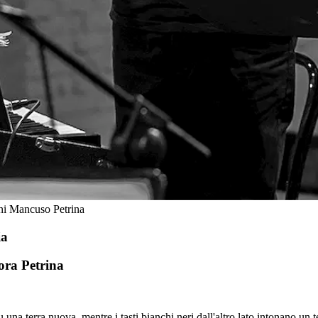
nni Mancuso Petrina
ia
ra Petrina
una terra nuova, mentre i tasti bianchi neri dall'altro lato intonano un