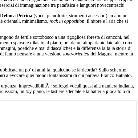
i esercizi di immaginazione tra patafisica e languori novecenteschi.
Debora Petrina
(voce, pianoforte, strumenti accessori) creano un
ie orientali, minimalismo,
rock in opposition
, il nitore e l'aria che si
ngono da fertile sottobosco a una rigogliosa foresta di canzoni, nel
ento sparso e dilatato al piano, poi da un altoparlante laterale, come
mmagini, poetiche e mai didascaliche) e la differenza la fa la storia di
 mondi fanno pensare a una versione
song-oriented
dei Magma, mentre in
 pubblicata un po' di anni fa, qualcuno se la ricorda? Sullo schermo
ri a evocare quei mondi lontanissimi di cui parlava Franco Battiato.
a, urgenza, imprevedibilitÃ : solfeggi vocali quasi alla maniera indiana,
sioni, un toy piano, le tastiere sdentate e la batteria giocattolo di