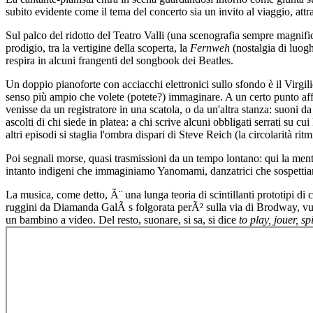
subito evidente come il tema del concerto sia un invito al viaggio, attr
Sul palco del ridotto del Teatro Valli (una scenografia sempre magnif
prodigio, tra la vertigine della scoperta, la
Fernweh
(nostalgia di luogh
respira in alcuni frangenti del songbook dei Beatles.
Un doppio pianoforte con acciacchi elettronici sullo sfondo è il Virgil
senso più ampio che volete (potete?) immaginare. A un certo punto aff
venisse da un registratore in una scatola, o da un'altra stanza: suoni da
ascolti di chi siede in platea: a chi scrive alcuni obbligati serrati su 
altri episodi si staglia l'ombra dispari di Steve Reich (la circolarità rit
Poi segnali morse, quasi trasmissioni da un tempo lontano: qui la men
intanto indigeni che immaginiamo Yanomami, danzatrici che sospettiamo
La musica, come detto, Ã¨ una lunga teoria di scintillanti prototipi di c
ruggini da Diamanda GalÃ s folgorata perÃ² sulla via di Brodway, vulcan
un bambino a video. Del resto, suonare, si sa, si dice
to play, jouer, sp