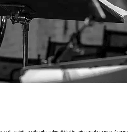
 tema di asciutta e sghemba solennità:lei intanto srotola mappe. Appare