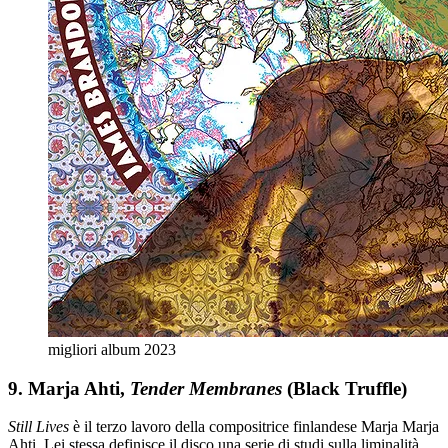
migliori album 2023
9. Marja Ahti,
Tender Membranes
(Black Truffle)
Still Lives
è il terzo lavoro della compositrice finlandese Marja Marja
Ahti. Lei stessa definisce il disco una serie di studi sulla liminalità