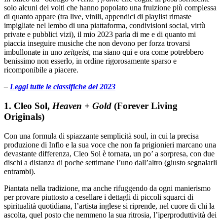
solo alcuni dei volti che hanno popolato una fruizione più complessa
di quanto appare (tra live, vinili, appendici di playlist rimaste
impigliate nel lembo di una piattaforma, condivisioni social, virtù
private e pubblici vizi), il mio 2023 parla di me e di quanto mi
piaccia inseguire musiche che non devono per forza trovarsi
imbullonate in uno
zeitgeist
, ma siano qui e ora come potrebbero
benissimo non esserlo, in ordine rigorosamente sparso e
ricomponibile a piacere.
–
Leggi tutte le classifiche del 2023
1. Cleo Sol,
Heaven + Gold
(Forever Living
Originals)
Con una formula di spiazzante semplicità soul, in cui la precisa
produzione di Inflo e la sua voce che non fa prigionieri marcano una
devastante differenza, Cleo Sol è tornata, un po’ a sorpresa, con due
dischi a distanza di poche settimane l’uno dall’altro (giusto segnalarli
entrambi).
Piantata nella tradizione, ma anche rifuggendo da ogni manierismo
per provare piuttosto a cesellare i dettagli di piccoli squarci di
spiritualità quotidiana, l’artista inglese si riprende, nel cuore di chi la
ascolta, quel posto che nemmeno la sua ritrosia, l’iperproduttività dei