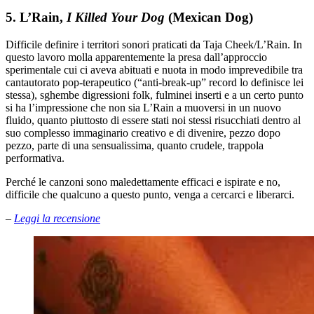
5. L’Rain,
I Killed Your Dog
(Mexican Dog)
Difficile definire i territori sonori praticati da Taja Cheek/L’Rain. In
questo lavoro molla apparentemente la presa dall’approccio
sperimentale cui ci aveva abituati e nuota in modo imprevedibile tra
cantautorato pop-terapeutico (“anti-break-up” record lo definisce lei
stessa), sghembe digressioni folk, fulminei inserti e a un certo punto
si ha l’impressione che non sia L’Rain a muoversi in un nuovo
fluido, quanto piuttosto di essere stati noi stessi risucchiati dentro al
suo complesso immaginario creativo e di divenire, pezzo dopo
pezzo, parte di una sensualissima, quanto crudele, trappola
performativa.
Perché le canzoni sono maledettamente efficaci e ispirate e no,
difficile che qualcuno a questo punto, venga a cercarci e liberarci.
–
Leggi la recensione