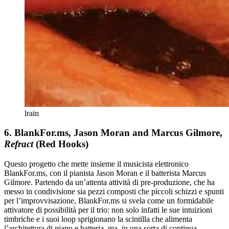
lrain
6. BlankFor.ms, Jason Moran and Marcus Gilmore,
Refract
(Red Hooks)
Questo progetto che mette insieme il musicista elettronico
BlankFor.ms, con il pianista Jason Moran e il batterista Marcus
Gilmore. Partendo da un’attenta attività di pre-produzione, che ha
messo in condivisione sia pezzi composti che piccoli schizzi e spunti
per l’improvvisazione, BlankFor.ms si svela come un formidabile
attivatore di possibilità per il trio: non solo infatti le sue intuizioni
timbriche e i suoi loop sprigionano la scintilla che alimenta
l’architettura di piano e batteria, ma, in una sorta di continua