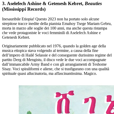
3. Aselefech Ashine & Getenesh Kebret,
Beauties
(Mississippi Records)
Inesauribile Etiopia! Questo 2023 non ha portato solo alcune
strepitose tracce inedite della pianista Emahoy Tsege Mariam Gebru,
morta in marzo alle soglie dei 100 anni, ma anche questa ristampa
che vede protagoniste le voci femminili di Aselefech Ashine e
Getenesh Kebret.
Originariamente pubblicato nel 1976, quando la golden age della
musica etiopica stava volgendo al termine, a causa della fine
dell’impero di Hailé Selassie e del conseguente durissimo regime del
partito Derg di Mengistu, il disco vede le due voci accompagnate
dall’immancabile Army Band e con gli arrangiamenti di Teshome
Sisay. Voci spiraliformi e aliene, che si trasfigurano con una qualità
spirituale quasi allucinatoria, ma affascinantissima. Magico.