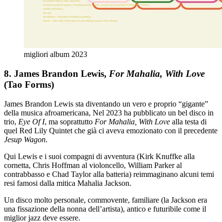
migliori album 2023
8. James Brandon Lewis,
For Mahalia, With Love
(Tao Forms)
James Brandon Lewis sta diventando un vero e proprio “gigante”
della musica afroamericana, Nel 2023 ha pubblicato un bel disco in
trio,
Eye Of I
, ma soprattutto
For Mahalia, With Love
alla testa di
quel Red Lily Quintet che già ci aveva emozionato con il precedente
Jesup Wagon
.
Qui Lewis e i suoi compagni di avventura (Kirk Knuffke alla
cornetta, Chris Hoffman al violoncello, William Parker al
contrabbasso e Chad Taylor alla batteria) reimmaginano alcuni temi
resi famosi dalla mitica Mahalia Jackson.
Un disco molto personale, commovente, familiare (la Jackson era
una fissazione della nonna dell’artista), antico e futuribile come il
miglior jazz deve essere.