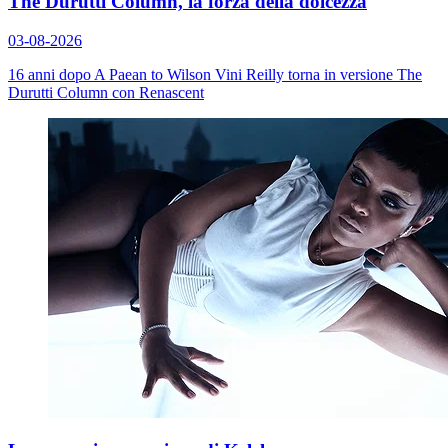
The Durutti Column, la forza della dolcezza
03-08-2026
16 anni dopo
A Paean to Wilson
Vini Reilly torna in versione The
Durutti Column con
Renascent