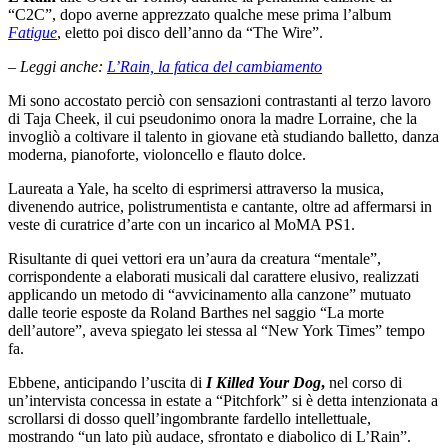
“C2C”, dopo averne apprezzato qualche mese prima l’album
Fatigue
, eletto poi disco dell’anno da “The Wire”.
– Leggi anche:
L’Rain, la fatica del cambiamento
Mi sono accostato perciò con sensazioni contrastanti al terzo lavoro
di Taja Cheek, il cui pseudonimo onora la madre Lorraine, che la
invogliò a coltivare il talento in giovane età studiando balletto, danza
moderna, pianoforte, violoncello e flauto dolce.
Laureata a Yale, ha scelto di esprimersi attraverso la musica,
divenendo autrice, polistrumentista e cantante, oltre ad affermarsi in
veste di curatrice d’arte con un incarico al MoMA PS1.
Risultante di quei vettori era un’aura da creatura “mentale”,
corrispondente a elaborati musicali dal carattere elusivo, realizzati
applicando un metodo di “avvicinamento alla canzone” mutuato
dalle teorie esposte da Roland Barthes nel saggio “La morte
dell’autore”, aveva spiegato lei stessa al “New York Times” tempo
fa.
Ebbene, anticipando l’uscita di
I Killed Your Dog
,
nel corso di
un’intervista concessa in estate a “Pitchfork” si è detta intenzionata a
scrollarsi di dosso quell’ingombrante fardello intellettuale,
mostrando “un lato più audace, sfrontato e diabolico di L’Rain”.