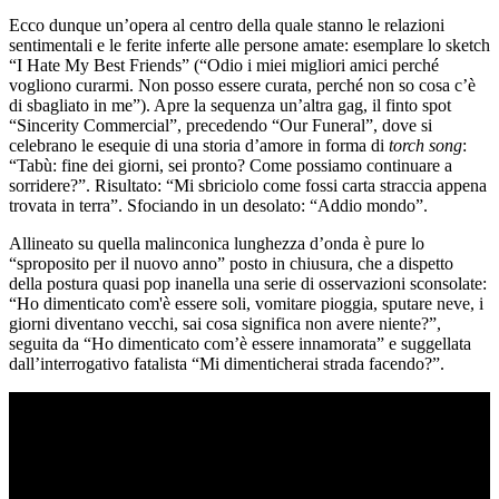
Ecco dunque un’opera al centro della quale stanno le relazioni
sentimentali e le ferite inferte alle persone amate: esemplare lo sketch
“I Hate My Best Friends” (“Odio i miei migliori amici perché
vogliono curarmi. Non posso essere curata, perché non so cosa c’è
di sbagliato in me”). Apre la sequenza un’altra gag, il finto spot
“Sincerity Commercial”, precedendo “Our Funeral”, dove si
celebrano le esequie di una storia d’amore in forma di
torch song
:
“Tabù: fine dei giorni, sei pronto? Come possiamo continuare a
sorridere?”. Risultato: “Mi sbriciolo come fossi carta straccia appena
trovata in terra”. Sfociando in un desolato: “Addio mondo”.
Allineato su quella malinconica lunghezza d’onda è pure lo
“sproposito per il nuovo anno” posto in chiusura, che a dispetto
della postura quasi pop inanella una serie di osservazioni sconsolate:
“Ho dimenticato com'è essere soli, vomitare pioggia, sputare neve, i
giorni diventano vecchi, sai cosa significa non avere niente?”,
seguita da “Ho dimenticato com’è essere innamorata” e suggellata
dall’interrogativo fatalista “Mi dimenticherai strada facendo?”.