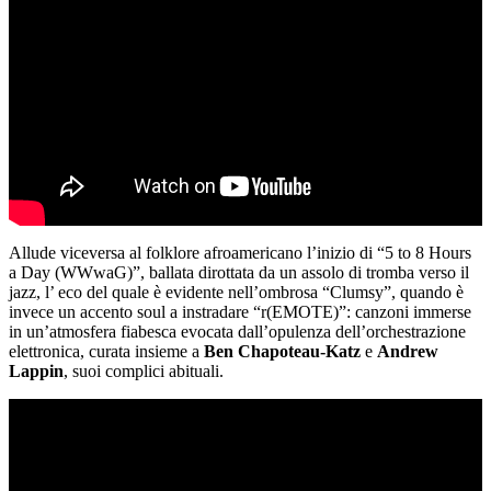
Allude viceversa al folklore afroamericano l’inizio di “5 to 8 Hours
a Day (WWwaG)”, ballata dirottata da un assolo di tromba verso il
jazz, l’ eco del quale è evidente nell’ombrosa “Clumsy”, quando è
invece un accento soul a instradare “r(EMOTE)”: canzoni immerse
in un’atmosfera fiabesca evocata dall’opulenza dell’orchestrazione
elettronica, curata insieme a
Ben Chapoteau-Katz
e
Andrew
Lappin
, suoi complici abituali.