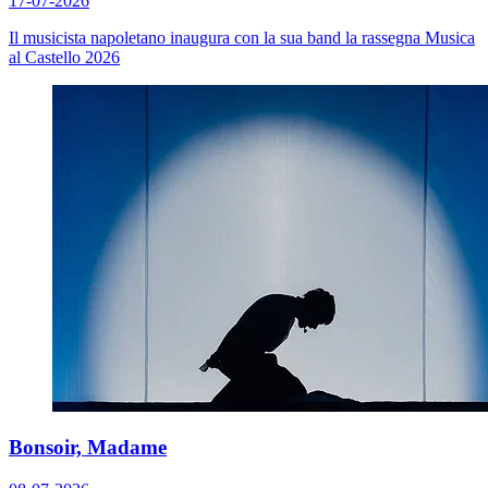
17-07-2026
Il musicista napoletano inaugura con la sua band la rassegna Musica
al Castello 2026
Bonsoir, Madame