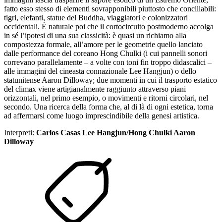
fatto esso stesso di elementi sovrapponibili piuttosto che conciliabili:
tigri, elefanti, statue del Buddha, viaggiatori e colonizzatori
occidentali. È naturale poi che il cortocircuito postmoderno accolga
in sé l’ipotesi di una sua classicità: è quasi un richiamo alla
compostezza formale, all’amore per le geometrie quello lanciato
dalle performance del coreano Hong Chulki (i cui pannelli sonori
correvano parallelamente – a volte con toni fin troppo didascalici –
alle immagini del cineasta connazionale Lee Hangjun) o dello
statunitense Aaron Dilloway; due momenti in cui il trasporto estatico
del climax viene artigianalmente raggiunto attraverso piani
orizzontali, nel primo esempio, o movimenti e ritorni circolari, nel
secondo. Una ricerca della forma che, al di là di ogni estetica, torna
ad affermarsi come luogo imprescindibile della genesi artistica.
Interpreti:
Carlos Casas Lee Hangjun/Hong Chulki Aaron
Dilloway