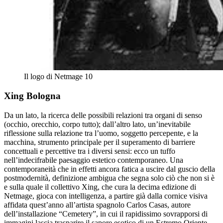
Il logo di Netmage 10
Xing Bologna
Da un lato, la ricerca delle possibili relazioni tra organi di senso
(occhio, orecchio, corpo tutto); dall’altro lato, un’inevitabile
riflessione sulla relazione tra l’uomo, soggetto percepente, e la
macchina, strumento principale per il superamento di barriere
concettuali e percettive tra i diversi sensi: ecco un tuffo
nell’indecifrabile paesaggio estetico contemporaneo. Una
contemporaneità che in effetti ancora fatica a uscire dal guscio della
postmodernità, definizione ambigua che segna solo ciò che non si è
e sulla quale il collettivo Xing, che cura la decima edizione di
Netmage, gioca con intelligenza, a partire già dalla cornice visiva
affidata quest’anno all’artista spagnolo Carlos Casas, autore
dell’installazione “Cemetery”, in cui il rapidissimo sovrapporsi di
immagini lascia trasparire il sapore esotico di un Estremo Oriente,