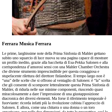
Ferrara Musica Ferrara
Le prime, larghissime note della Prima Sinfonia di Mahler gettano
subito uno squarcio di luce nuova su una pagina capace di mostrare
un profilo inedito, grazie alla bacchetta di Esa-Pekka Salonen e alla
corrispondenza d’amorosi sensi con una Mahler Chamber Orchestra
che diviene strumento imprescindibile per questa coraggiosa e
stupefacente rilettura del direttore finlandese. Il tempo largo non è
“una” delle scelte che si offrono al ventaglio di Salonen: è “la” scelta
che gli consente di scomporre letteralmente questa Prima Sinfonia di
Mahler, di ridurla nelle sue minime componenti, riuscendo quasi
miracolosamente a dare l’impressione di una giustapposizione
diacronica dei diversi elementi. Ma forse il riferimento temporale è
fuorviante: ricorda infatti più la rivoluzione cubista l’approccio di
Salonen. E allora, come una chitarra o una donna o un toro
apparivano, pur nelle due dimensioni, da tutte le prospettive, così le