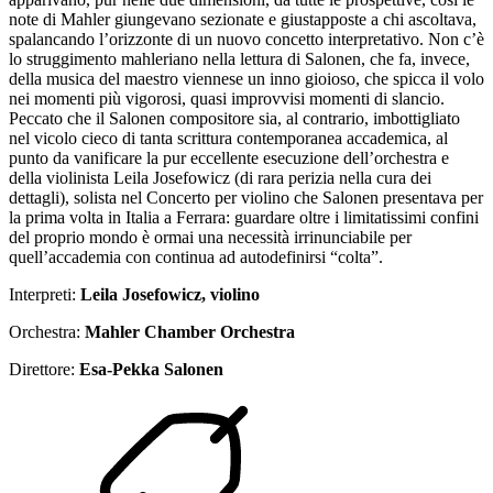
note di Mahler giungevano sezionate e giustapposte a chi ascoltava,
spalancando l’orizzonte di un nuovo concetto interpretativo. Non c’è
lo struggimento mahleriano nella lettura di Salonen, che fa, invece,
della musica del maestro viennese un inno gioioso, che spicca il volo
nei momenti più vigorosi, quasi improvvisi momenti di slancio.
Peccato che il Salonen compositore sia, al contrario, imbottigliato
nel vicolo cieco di tanta scrittura contemporanea accademica, al
punto da vanificare la pur eccellente esecuzione dell’orchestra e
della violinista Leila Josefowicz (di rara perizia nella cura dei
dettagli), solista nel Concerto per violino che Salonen presentava per
la prima volta in Italia a Ferrara: guardare oltre i limitatissimi confini
del proprio mondo è ormai una necessità irrinunciabile per
quell’accademia con continua ad autodefinirsi “colta”.
Interpreti:
Leila Josefowicz, violino
Orchestra:
Mahler Chamber Orchestra
Direttore:
Esa-Pekka Salonen