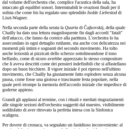
dal volume dell'orchestra che, complice l'acustica della sala, ha
intaccato gli equilibri sonori. Interminabili le ovazioni finali per il
solista che come bis ha regalato uno splendido
Isolde Liebestod
di
Liszt-Wagner.
Nella seconda parte della serata la
Quarta
di Čajkovskij, della quale
Chailly ha dato una lettura magniloquente fin dagli accordi "fatali"
dell'attacco, che fanno da cornice alla partitura. L'orchestra lo ha
assecondato in ogni dettaglio rutilante, ma anche con delicatezza nei
momenti più intimi e sognanti del secondo movimento. Ha tolto
anche leziosità ai pizzicati dello scherzo sottolineandone il tono
beffardo, come di sicuro avrebbe apprezzato lo stesso compositore
che li aveva descritti come dei pensieri indefinibili che si affastellano
dopo un buon bicchiere. Il vigore iniziale è poi ripreso nell'ultimo
movimento, che Chailly ha giustamente fatto esplodere senza alcuna
pausa, come fosse una gioiosa e trascinante festa popolare, nella
quale però irrompe la memoria dell'accordo iniziale che impedisce di
goderne appieno.
Grandi gli applausi al termine, con i rituali e meritati ringraziamenti
alle singole sezioni dell'orchestra suggeriti dal maestro, visibilmente
soddisfatto di aver ritrovato la perfetta intesa con la Sinfonica
scaligera.
Per dovere di cronaca, va segnalato un fastidioso inconveniente: al