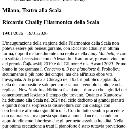
Milano, Teatro alla Scala
Riccardo Chailly Filarmonica della Scala
19/01/2026 - 19/01/2026
L'inaugurazione della stagione della Filarmonica della Scala non
poteva essere più beneaugurante, con Riccardo Chailly in ottima
forma, dopo il malore durante una replica della
Lady Macbeth
, e con
un solista d'eccezione come Alexandre Kantorow, giovane vincitore
del premio Čajkovskij 2019 e del Gilmore Artist Award 2023. Primo
brano in programma il
Concerto n. 3 per pianoforte
di Prokofiev,
sicuramente il più noto dei cinque, ma che all'inizio ebbe vita
travagliata. Alla prima a Chicago nel 1921 il pubblico applaudì, a
detta del compositore solo per cortesia non avendolo capito, e nella
replica a New York fu addirittura fischiato, a riprova che i giudizi dei
contemporanei lasciano il tempo che trovano. Quanto a Kantorow,
ha debuttato alla Scala nel 2024 nel ciclo dedicato ai grandi pianisti
e quindi non ha sorpreso la disinvoltura con cui dialoga con
l'orchestra e affronta ogni difficoltà. Con lui tutto sembra procedere
con naturalezza, ma questa spontanea nonchalance nasconde un
approfondimento laborioso che gli permette assoluta lucidità. Nella
pur ottima esecuzione a tratti il pianoforte è stato tuttavia prevaricato