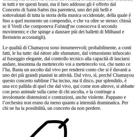
in tutti e tre questi brani, ma il faro addosso gli è offerto dal
Concerto di Saint-Saëns (tra parentesi, uno dei più belli e
sottovalutati di tutta la storia della musica occidentale, della quale è
fino a quel momento un compendio, e che va oltre se stesso: chissà
se il Verdi che componeva
Falstaff
ne conosceva il secondo
movimento; e che spinge a danzare più dei balletti di Milhaud e
Bernstein accostatigli).
Le qualità di Chamayou sono innumerevoli; probabilmente, a conti
fatti, le ha tutte: dal nitore alle sfumature, dal virtuosismo infuocato
al fraseggio elegante, dal controllo tecnico alla capacità di lasciarsi
andare, insomma da mettetecelo voi a mettetecelo voi, che tanto ce
l’ha. Basta un ascolto dal vivo per rendersi conto che si è davanti a
uno dei più grandi pianisti in attività. Dal vivo, sì, perché Chamayou
questo concerto sublime l’ha inciso, ma il disco, pur splendido, è
una eco pallida di quel che dal vivo, qui come non altrove, si abbatte
con peso animale sulla carne di chi ascolta, e la costringe a
involontarie distensioni e contrazioni, anche violente. Pappano e
l’orchestra non erano da meno quanto a intensità drammatica. Per
chi ne ha la possibilità, un concerto da non perdere.