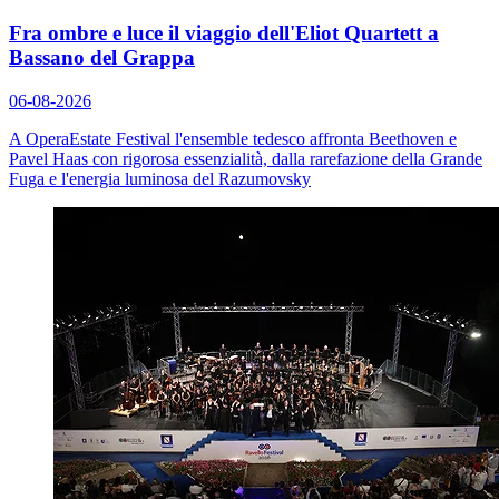
Fra ombre e luce il viaggio dell'Eliot Quartett a
Bassano del Grappa
06-08-2026
A OperaEstate Festival l'ensemble tedesco affronta Beethoven e
Pavel Haas con rigorosa essenzialità, dalla rarefazione della
Grande
Fuga
e l'energia luminosa del
Razumovsky