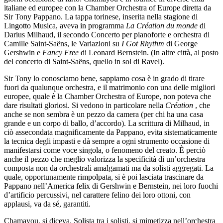
italiane ed europee con la Chamber Orchestra of Europe diretta da
Sir Tony Pappano. La tappa torinese, inserita nella stagione di
Lingotto Musica, aveva in programma
La Création du monde
di
Darius Milhaud, il secondo Concerto per pianoforte e orchestra di
Camille Saint-Saëns, le Variazioni su
I Got Rhythm
di George
Gershwin e
Fancy Free
di Leonard Bernstein. (In altre città, al posto
del concerto di Saint-Saëns, quello in sol di Ravel).
Sir Tony lo conosciamo bene, sappiamo cosa è in grado di tirare
fuori da qualunque orchestra, e il matrimonio con una delle migliori
europee, quale è la Chamber Orchestra of Europe, non poteva che
dare risultati gloriosi. Si vedono in particolare nella
Création
, che
anche se non sembra è un pezzo da camera (per chi ha una casa
grande e un corpo di ballo, d’accordo). La scrittura di Milhaud, in
ciò assecondata magnificamente da Pappano, evita sistematicamente
la tecnica degli impasti e dà sempre a ogni strumento occasione di
manifestarsi come voce singola, o fenomeno del creato. È perciò
anche il pezzo che meglio valorizza la specificità di un’orchestra
composta non da orchestrali amalgamati ma da solisti aggregati. La
quale, opportunamente rimpolpata, si è poi lasciata trascinare da
Pappano nell’America felix di Gershwin e Bernstein, nei loro fuochi
d’artificio percussivi, nel carattere felino dei loro ottoni, con
applausi, va da sé, garantiti.
Chamayou, si diceva. Solista tra i solisti, si mimetizza nell’orchestra