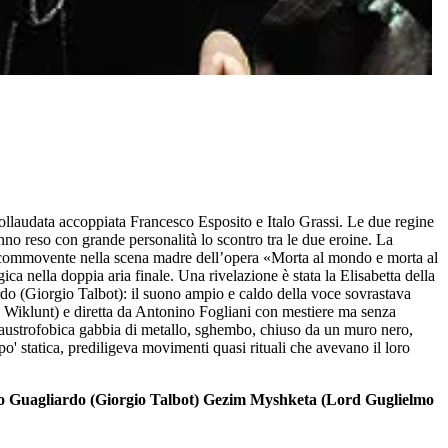
collaudata accoppiata Francesco Esposito e Italo Grassi. Le due regine
no reso con grande personalità lo scontro tra le due eroine. La
e: commovente nella scena madre dell’opera «Morta al mondo e morta al
ca nella doppia aria finale. Una rivelazione è stata la Elisabetta della
rdo (Giorgio Talbot): il suono ampio e caldo della voce sovrastava
rs Wiklunt) e diretta da Antonino Fogliani con mestiere ma senza
e, claustrofobica gabbia di metallo, sghembo, chiuso da un muro nero,
po' statica, prediligeva movimenti quasi rituali che avevano il loro
Ugo Guagliardo (Giorgio Talbot) Gezim Myshketa (Lord Guglielmo