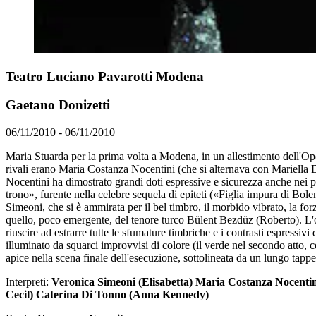
Teatro Luciano Pavarotti Modena
Gaetano Donizetti
06/11/2010 - 06/11/2010
Maria Stuarda per la prima volta a Modena, in un allestimento dell'Opé
rivali erano Maria Costanza Nocentini (che si alternava con Mariella D
Nocentini ha dimostrato grandi doti espressive e sicurezza anche nei 
trono», furente nella celebre sequela di epiteti («Figlia impura di Bol
Simeoni, che si è ammirata per il bel timbro, il morbido vibrato, la f
quello, poco emergente, del tenore turco Bülent Bezdüz (Roberto). L'op
riuscire ad estrarre tutte le sfumature timbriche e i contrasti espressi
illuminato da squarci improvvisi di colore (il verde nel secondo atto, c
apice nella scena finale dell'esecuzione, sottolineata da un lungo tap
Interpreti:
Veronica Simeoni (Elisabetta) Maria Costanza Nocenti
Cecil) Caterina Di Tonno (Anna Kennedy)