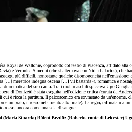
ra Royal de Wallonie, coprodotto col teatro di Piacenza, affidato alla 
evia) e Veronica Simeoni (che si alternava con Nidia Palacios), che han
passaggi più difficili, nonostante qualche disomogeneità nell'emission
ena […] meretrice indegna oscena […] vil bastarda»), romantica e nostalgi
orza drammatica del suo canto. Tra i ruoli maschili spiccava Ugo Guaglia
era di Donizetti è stata eseguita nell'edizione critica (curata da Ande
vi di cui è ricca la partitura. Il palcoscenico era sovrastato da un'enorm
ome un prato, il rosso nel cruento atto finale). La regia, raffinata ma un 
peto rosso, ancora come una scia di sangue
ni (Maria Stuarda) Bülent Bezdüz (Roberto, conte di Leicester) 