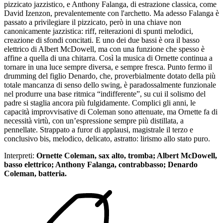
pizzicato jazzistico, e Anthony Falanga, di estrazione classica, come
David Izenzon, prevalentemente con l'archetto. Ma adesso Falanga è
passato a privilegiare il pizzicato, però in una chiave non
canonicamente jazzistica: riff, reiterazioni di spunti melodici,
creazione di sfondi concitati. E uno dei due bassi è ora il basso
elettrico di Albert McDowell, ma con una funzione che spesso è
affine a quella di una chitarra. Così la musica di Ornette continua a
tornare in una luce sempre diversa, e sempre fresca. Punto fermo il
drumming del figlio Denardo, che, proverbialmente dotato della più
totale mancanza di senso dello swing, è paradossalmente funzionale
nel produrre una base ritmica “indifferente”, su cui il solismo del
padre si staglia ancora più fulgidamente. Complici gli anni, le
capacità improvvisative di Coleman sono attenuate, ma Ornette fa di
necessità virtù, con un’espressione sempre più distillata, a
pennellate. Strappato a furor di applausi, magistrale il terzo e
conclusivo bis, melodico, delicato, astratto: lirismo allo stato puro.
Interpreti:
Ornette Coleman, sax alto, tromba; Albert McDowell,
basso elettrico; Anthony Falanga, contrabbasso; Denardo
Coleman, batteria.