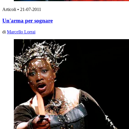
Articoli
•
21-07-2011
Un'arma per sognare
di
Marcello Lorrai