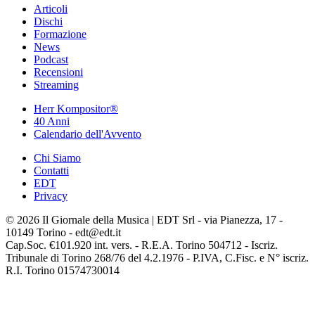
Articoli
Dischi
Formazione
News
Podcast
Recensioni
Streaming
Herr Kompositor®
40 Anni
Calendario dell'Avvento
Chi Siamo
Contatti
EDT
Privacy
© 2026 Il Giornale della Musica | EDT Srl - via Pianezza, 17 -
10149 Torino - edt@edt.it
Cap.Soc. €101.920 int. vers. - R.E.A. Torino 504712 - Iscriz.
Tribunale di Torino 268/76 del 4.2.1976 - P.IVA, C.Fisc. e N° iscriz.
R.I. Torino 01574730014