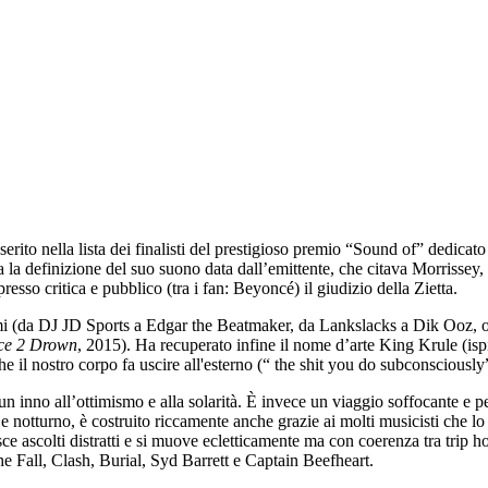
serito nella lista dei finalisti del prestigioso premio “Sound of” dedic
a la definizione del suo suono data dall’emittente, che citava Morrisse
esso critica e pubblico (tra i fan: Beyoncé) il giudizio della Zietta.
i (da DJ JD Sports a Edgar the Beatmaker, da Lankslacks a Dik Ooz, ovv
ce 2 Drown
, 2015). Ha recuperato infine il nome d’arte King Krule (isp
 il nostro corpo fa uscire all'esterno (“ the shit you do subconsciously”)
n inno all’ottimismo e alla solarità. È invece un viaggio soffocante e pe
o e notturno, è costruito riccamente anche grazie ai molti musicisti che l
ce ascolti distratti e si muove ecletticamente ma con coerenza tra trip h
 Fall, Clash, Burial, Syd Barrett e Captain Beefheart.