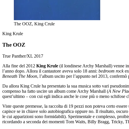
The OOZ, King Crule
King Krule
The OOZ
True Panther/XL
2017
Alla fine del 2012
King Krule
(il londinese Archy Marshall) venne in
l’anno dopo. Allora il cantautore aveva solo 18 anni:
bedroom rock
er
Beneath The Moon
, l’album uscito per l’appunto nel 2013, confermò pr
Da allora King Crule ha presentato la sua musica sotto vari pseudonim
compenso ha fatto uscire un album come Archy Marshall (
A New Pla
quest’ultimo – con cui egli indica anche le cose più o meno schifose che
Viste queste premesse, la raccolta di 19 pezzi non poteva certo essere u
capisce se in chiave solo autobiografica oppure no. Il risultato, oscur
le cui apparizioni sono formidabili). Sperimentale e complesso, proibis
ricordando a seconda dei momenti Tom Waits, Billy Bragg, Tricky, The