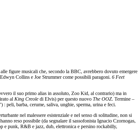
ato alle figure musicali che, secondo la BBC, avrebbero dovuto emergere
y, Edwyn Collins e Joe Strummer come possibili paragoni.
6 Feet
ero il suo primo alias in assoluto, Zoo Kid, al contrario) ma in
irato al
King Creole
di Elvis) per questo nuovo
The OOZ
. Termine –
 : peli, barba, cerume, saliva, unghie, sperma, urina e feci.
rturbante nel malessere esistenziale e nel senso di solitudine, non si
o hanno reso possibile (da segnalare il sassofonista Ignacio Czornogas,
op e punk, R&B e jazz, dub, elettronica e persino rockabilly,