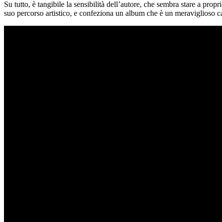
Su tutto, è tangibile la sensibilità dell’autore, che sembra stare a pr
suo percorso artistico, e confeziona un album che è un meraviglioso ca