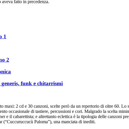
 aveva fatto in precedenza.
o 1
no 2
onica
 generis, funk e chitarrismi
o maxi: 2 cd e 30 canzoni, scelte però da un repertorio di oltre 60. Lo 
o occasionale di tastiere, percussioni e cori. Malgrado la scelta minim
r e il cabarettista; e altrettanto eclettica è la tipologia delle canzoni pr
lar (“Cuccuruccucù Paloma”), una manciata di inediti.