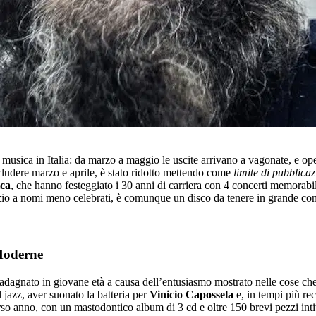
 musica in Italia: da marzo a maggio le uscite arrivano a vagonate, e ope
cludere marzo e aprile, è stato ridotto mettendo come
limite di pubblicaz
ca
, che hanno festeggiato i 30 anni di carriera con 4 concerti memorabi
zio a nomi meno celebrati, è comunque un disco da tenere in grande cons
Moderne
dagnato in giovane età a causa dell’entusiasmo mostrato nelle cose che 
jazz, aver suonato la batteria per
Vinicio Capossela
e, in tempi più rece
rso anno, con un mastodontico album di 3 cd e oltre 150 brevi pezzi int