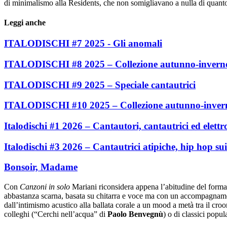
di minimalismo alla Residents, che non somigliavano a nulla di quanto
Leggi anche
ITALODISCHI #7 2025 - Gli anomali
ITALODISCHI #8 2025 – Collezione autunno-invern
ITALODISCHI #9 2025 – Speciale cantautrici
ITALODISCHI #10 2025 – Collezione autunno-inver
Italodischi #1 2026 – Cantautori, cantautrici ed elettr
Italodischi #3 2026 – Cantautrici atipiche, hip hop sui
Bonsoir, Madame
Con
Canzoni in solo
Mariani riconsidera appena l’abitudine del format
abbastanza scarna, basata su chitarra e voce ma con un accompagnament
dall’intimismo acustico alla ballata corale a un mood a metà tra il croone
colleghi (“Cerchi nell’acqua” di
Paolo Benvegnù
) o di classici popu