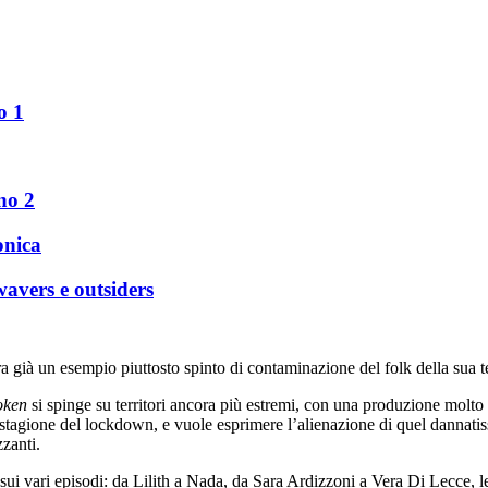
o 1
no 2
onica
wavers e outsiders
ra già un esempio piuttosto spinto di contaminazione del folk della sua 
oken
si spinge su territori ancora più estremi, con una produzione molto c
la stagione del lockdown, e vuole esprimere l’alienazione di quel dannati
zzanti.
 sui vari episodi: da Lilith a Nada, da Sara Ardizzoni a Vera Di Lecce, le