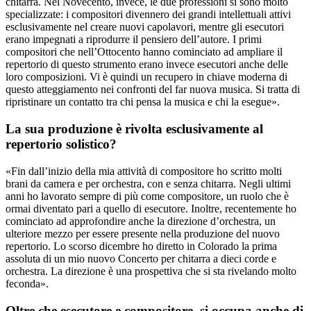
chitarra. Nel Novecento, invece, le due professioni si sono molto
specializzate: i compositori divennero dei grandi intellettuali attivi
esclusivamente nel creare nuovi capolavori, mentre gli esecutori
erano impegnati a riprodurre il pensiero dell’autore. I primi
compositori che nell’Ottocento hanno cominciato ad ampliare il
repertorio di questo strumento erano invece esecutori anche delle
loro composizioni. Vi è quindi un recupero in chiave moderna di
questo atteggiamento nei confronti del far nuova musica. Si tratta di
ripristinare un contatto tra chi pensa la musica e chi la esegue».
La sua produzione è rivolta esclusivamente al
repertorio solistico?
«Fin dall’inizio della mia attività di compositore ho scritto molti
brani da camera e per orchestra, con e senza chitarra. Negli ultimi
anni ho lavorato sempre di più come compositore, un ruolo che è
ormai diventato pari a quello di esecutore. Inoltre, recentemente ho
cominciato ad approfondire anche la direzione d’orchestra, un
ulteriore mezzo per essere presente nella produzione del nuovo
repertorio. Lo scorso dicembre ho diretto in Colorado la prima
assoluta di un mio nuovo Concerto per chitarra a dieci corde e
orchestra. La direzione è una prospettiva che si sta rivelando molto
feconda».
Oltre che esecutore e compositore, si occupa anche di