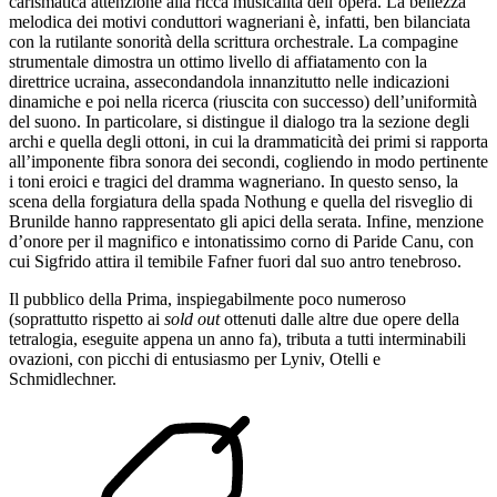
carismatica attenzione alla ricca musicalità dell’opera. La bellezza
melodica dei motivi conduttori wagneriani è, infatti, ben bilanciata
con la rutilante sonorità della scrittura orchestrale. La compagine
strumentale dimostra un ottimo livello di affiatamento con la
direttrice ucraina, assecondandola innanzitutto nelle indicazioni
dinamiche e poi nella ricerca (riuscita con successo) dell’uniformità
del suono. In particolare, si distingue il dialogo tra la sezione degli
archi e quella degli ottoni, in cui la drammaticità dei primi si rapporta
all’imponente fibra sonora dei secondi, cogliendo in modo pertinente
i toni eroici e tragici del dramma wagneriano. In questo senso, la
scena della forgiatura della spada Nothung e quella del risveglio di
Brunilde hanno rappresentato gli apici della serata. Infine, menzione
d’onore per il magnifico e intonatissimo corno di Paride Canu, con
cui Sigfrido attira il temibile Fafner fuori dal suo antro tenebroso.
Il pubblico della Prima, inspiegabilmente poco numeroso
(soprattutto rispetto ai
sold out
ottenuti dalle altre due opere della
tetralogia, eseguite appena un anno fa), tributa a tutti interminabili
ovazioni, con picchi di entusiasmo per Lyniv, Otelli e
Schmidlechner.