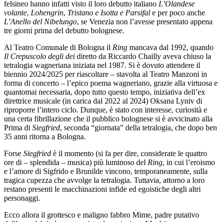
felsineo hanno infatti visto il loro debutto italiano
L’Olandese
volante
,
Lohengrin
,
Tristano e Isotta e Parsifal
e per poco anche
L’Anello del Nibelungo
, se Venezia non l’avesse presentato appena
tre giorni prima del debutto bolognese.
Al Teatro Comunale di Bologna il
Ring
mancava dal 1992, quando
Il Crepuscolo degli dei
diretto da Riccardo Chailly aveva chiuso la
tetralogia wagneriana iniziata nel 1987. Si è dovuto attendere il
biennio 2024/2025 per riascoltare – stavolta al Teatro Manzoni in
forma di concerto – l’epico poema wagneriano, grazie alla virtuosa e
quantomai necessaria, dopo tutto questo tempo, iniziativa dell’ex
direttrice musicale (in carica dal 2022 al 2024) Oksana Lyniv di
riproporre l’intero ciclo. Dunque, è stato con interesse, curiosità e
una certa fibrillazione che il pubblico bolognese si è avvicinato alla
Prima di
Siegfried
, seconda “giornata” della tetralogia, che dopo ben
35 anni ritorna a Bologna.
Forse
Siegfried
è il momento (si fa per dire, considerate le quattro
ore di – splendida – musica) più luminoso del
Ring
, in cui l’eroismo
e l’amore di Sigfrido e Brunilde vincono, temporaneamente, sulla
tragica cupezza che avvolge la tetralogia. Tuttavia, attorno a loro
restano presenti le macchinazioni infide ed egoistiche degli altri
personaggi.
Ecco allora il grottesco e maligno fabbro Mime, padre putativo