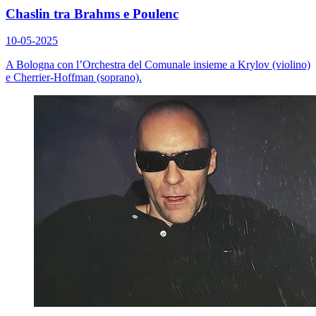
Chaslin tra Brahms e Poulenc
10-05-2025
A Bologna con l’Orchestra del Comunale insieme a Krylov (violino)
e Cherrier-Hoffman (soprano).