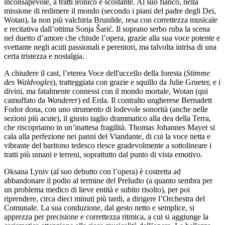
inconsapevole, a tratti ironico e scostante. Al suo fianco, nella
missione di redimere il mondo (secondo i piani del padre degli Dei,
Wotan), la non più valchiria Brunilde, resa con correttezza musicale
e recitativa dall’ottima Sonja Šarić. Il soprano serbo ruba la scena
nel duetto d’amore che chiude l’opera, grazie alla sua voce potente e
svettante negli acuti passionali e perentori, ma talvolta intrisa di una
certa tristezza e nostalgia.
A chiudere il cast, l’eterea Voce dell'uccello della foresta (
Stimme
des Waldvogles
), tratteggiata con grazie e squillo da Julie Grueter, e i
divini, ma fatalmente connessi con il mondo mortale, Wotan (qui
camuffato da
Wanderer
) ed Erda. Il contralto ungherese Bernadett
Fodor dona, con uno strumento di lodevole sonorità (anche nelle
sezioni più acute), il giusto taglio drammatico alla dea della Terra,
che riscopriamo in un’inattesa fragilità. Thomas Johannes Mayer si
cala alla perfezione nei panni del Viandante, di cui la voce netta e
vibrante del baritono tedesco riesce gradevolmente a sottolineare i
tratti più umani e terreni, soprattutto dal punto di vista emotivo.
Oksana Lyniv (al suo debutto con l’opera) è costretta ad
abbandonare il podio al termine del Preludio (a quanto sembra per
un problema medico di lieve entità e subito risolto), per poi
riprendere, circa dieci minuti più tardi, a dirigere l’Orchestra del
Comunale. La sua conduzione, dal gesto netto e semplice, si
apprezza per precisione e correttezza ritmica, a cui si aggiunge la