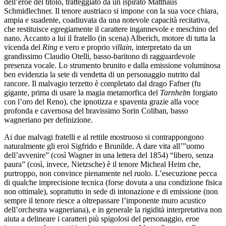
dell’eroe del titolo, tratteggiato da un ispirato Matthäus
Schmidlechner. Il tenore austriaco si impone con la sua voce chiara,
ampia e suadente, coadiuvata da una notevole capacità recitativa,
che restituisce egregiamente il carattere ingannevole e meschino del
nano. Accanto a lui il fratello (in scena) Alberich, motore di tutta la
vicenda del
Ring
e vero e proprio
villain
, interpretato da un
grandissimo Claudio Otelli, basso-baritono di ragguardevole
presenza vocale. Lo strumento brunito e dalla emissione voluminosa
ben evidenzia la sete di vendetta di un personaggio nutrito dal
rancore. Il malvagio terzetto è completato dal drago Fafner (fu
gigante, prima di usare la magia metamorfica del
Tarnhelm
forgiato
con l’oro del Reno), che ipnotizza e spaventa grazie alla voce
profonda e cavernosa del bravissimo Sorin Coliban, basso
wagneriano per definizione.
Ai due malvagi fratelli e al rettile mostruoso si contrappongono
naturalmente gli eroi Sigfrido e Brunilde. A dare vita all’”uomo
dell’avvenire” (così Wagner in una lettera del 1854) “libero, senza
paura” (così, invece, Nietzsche) è il tenore Micheal Heim che,
purtroppo, non convince pienamente nel ruolo. L’esecuzione pecca
di qualche imprecisione tecnica (forse dovuta a una condizione fisica
non ottimale), soprattutto in sede di intonazione e di emissione (non
sempre il tenore riesce a oltrepassare l’imponente muro acustico
dell’orchestra wagneriana), e in generale la rigidità interpretativa non
aiuta a delineare i caratteri più spigolosi del personaggio, eroe