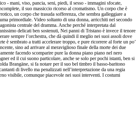
o - mani, viso, pancia, seni, piedi, il sesso - immagini sfocate,
incomplete, il suo massiccio ricorso al cromatismo. Un corpo che è
vrotico, un corpo che trasuda sofferenza, che sembra galleggiare a
iuma primordiale. Video soltanto di una donna, arricchiti nel secondo
otagonista centrale del dramma. Anche perché interpretata dal
issimo delicati ben sostenuti, Nei panni di Tristano è invece il tenore
rare sempre l’orchestra, che dà quindi il meglio nei suoi assoli dove
 è sembrato a tratti accelerare troppo, e pure ricorrere al forte un po’
ncente, sino ad arrivare al meraviglioso finale della morte dei due
isivamente facendo scomparire pure la donna piano piano nel nero
ner ed il cui suono particolare, anche se solo per pochi istanti, ben si
lda Brangäne, si fa notare per il suo bel timbro il basso-baritono
tanti di livello ma penalizzati nell’interpretazione da una regia
eno visibile, comunque piacevole nei suoi interventi. I costumi