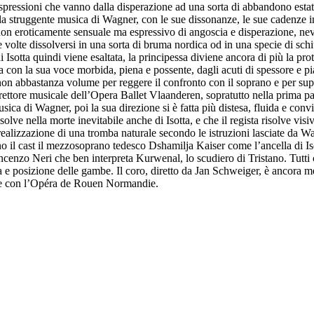
spressioni che vanno dalla disperazione ad una sorta di abbandono estatic
lla struggente musica di Wagner, con le sue dissonanze, le sue cadenze 
, non eroticamente sensuale ma espressivo di angoscia e disperazione, ne
volte dissolversi in una sorta di bruma nordica od in una specie di sch
 Isotta quindi viene esaltata, la principessa diviene ancora di più la pr
on la sua voce morbida, piena e possente, dagli acuti di spessore e pian
on abbastanza volume per reggere il confronto con il soprano e per supe
ettore musicale dell’Opera Ballet Vlaanderen, sopratutto nella prima parte
a di Wagner, poi la sua direzione si è fatta più distesa, fluida e convi
solve nella morte inevitabile anche di Isotta, e che il regista risolve v
ealizzazione di una tromba naturale secondo le istruzioni lasciate da Wag
o il cast il mezzosoprano tedesco Dshamilja Kaiser come l’ancella di Iso
nzo Neri che ben interpreta Kurwenal, lo scudiero di Tristano. Tutti can
ia e posizione delle gambe. Il coro, diretto da Jan Schweiger, è ancora m
ne con l’Opéra de Rouen Normandie.