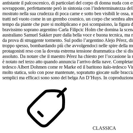
antistante il palcoscenico, di particolari del corpo di donna nuda con e
sovrapposte, perfettamente però in sintonia con l’indeterminatezza de
mostrato nella sua crudezza di poca carne e sotto ben visibili le ossa
tratti nel vuoto come in un grembo cosmico, un corpo che sembra altre 
tempo da piante che pure si moltiplicano e poi scompaiono, la figura di
bravissimo soprano argentino Carla Filipcic Holm che domina la scena c
australiano Samuel Sakker pure dalla bella voce e buona tecnica, ma n
da prova di struggente tormento. Sul podio l’argentino Alejo Pérez, dir
troppo spesso, bombardando più che avvolgendoci nelle spire della music
protagonisti reso con la dovuta estrema tensione drammatica che si dis
assoluto. Da notare che il maestro Pérez ha chiesto per l’occasione la r
è notato nel terzo atto quando annuncia l’arrivo della nave. Completan
tedesco Albert Dohmen come re Marke ed il baritono italo-tedesco Vince
molto statica, solo con pose mantenute, sopratutto giocate sulle bracc
semplici ma efficaci sono sono del belga An D’Huys. In coproduzio
CLASSICA