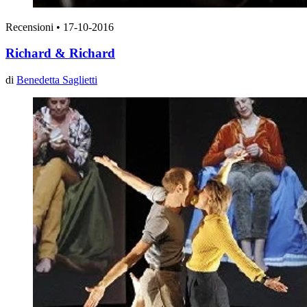
Recensioni
•
17-10-2016
Richard & Richard
di
Benedetta Saglietti