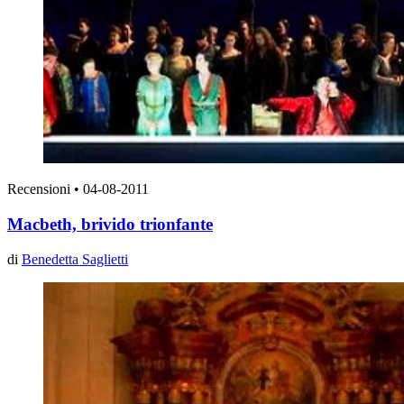
Recensioni
•
04-08-2011
Macbeth, brivido trionfante
di
Benedetta Saglietti