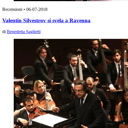
Recensioni
•
06-07-2018
Valentin Silvestrov si svela a Ravenna
di
Benedetta Saglietti