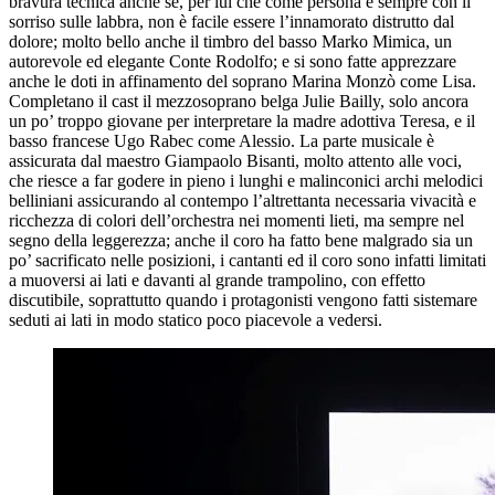
bravura tecnica anche se, per lui che come persona è sempre con il
sorriso sulle labbra, non è facile essere l’innamorato distrutto dal
dolore; molto bello anche il timbro del basso Marko Mimica, un
autorevole ed elegante Conte Rodolfo; e si sono fatte apprezzare
anche le doti in affinamento del soprano Marina Monzò come Lisa.
Completano il cast il mezzosoprano belga Julie Bailly, solo ancora
un po’ troppo giovane per interpretare la madre adottiva Teresa, e il
basso francese Ugo Rabec come Alessio. La parte musicale è
assicurata dal maestro Giampaolo Bisanti, molto attento alle voci,
che riesce a far godere in pieno i lunghi e malinconici archi melodici
belliniani assicurando al contempo l’altrettanta necessaria vivacità e
ricchezza di colori dell’orchestra nei momenti lieti, ma sempre nel
segno della leggerezza; anche il coro ha fatto bene malgrado sia un
po’ sacrificato nelle posizioni, i cantanti ed il coro sono infatti limitati
a muoversi ai lati e davanti al grande trampolino, con effetto
discutibile, soprattutto quando i protagonisti vengono fatti sistemare
seduti ai lati in modo statico poco piacevole a vedersi.