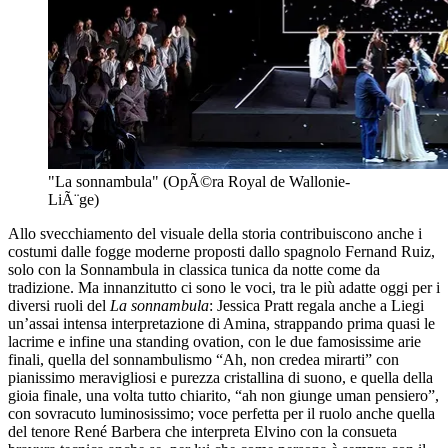
"La sonnambula" (OpÃ©ra Royal de Wallonie-
LiÃ¨ge)
Allo svecchiamento del visuale della storia contribuiscono anche i
costumi dalle fogge moderne proposti dallo spagnolo Fernand Ruiz,
solo con la Sonnambula in classica tunica da notte come da
tradizione. Ma innanzitutto ci sono le voci, tra le più adatte oggi per i
diversi ruoli del
La sonnambula
: Jessica Pratt regala anche a Liegi
un’assai intensa interpretazione di Amina, strappando prima quasi le
lacrime e infine una standing ovation, con le due famosissime arie
finali, quella del sonnambulismo “Ah, non credea mirarti” con
pianissimo meravigliosi e purezza cristallina di suono, e quella della
gioia finale, una volta tutto chiarito, “ah non giunge uman pensiero”,
con sovracuto luminosissimo; voce perfetta per il ruolo anche quella
del tenore René Barbera che interpreta Elvino con la consueta