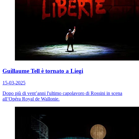
Guillaume Tell è tornato a Liegi
15-03-2025
Dopo più di vent’anni l'ultimo capolavoro di Rossini in scena
all’Opéra Royal de Wallonie.