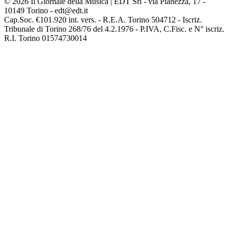
© 2026 Il Giornale della Musica | EDT Srl - via Pianezza, 17 -
10149 Torino - edt@edt.it
Cap.Soc. €101.920 int. vers. - R.E.A. Torino 504712 - Iscriz.
Tribunale di Torino 268/76 del 4.2.1976 - P.IVA, C.Fisc. e N° iscriz.
R.I. Torino 01574730014