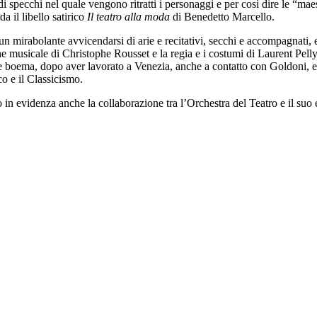
i specchi nel quale vengono ritratti i personaggi e per così dire le “maes
a il libello satirico
Il teatro alla moda
di Benedetto Marcello.
 mirabolante avvicendarsi di arie e recitativi, secchi e accompagnati, e u
ne musicale di Christophe Rousset e la regia e i costumi di Laurent Pelly
e boema, dopo aver lavorato a Venezia, anche a contatto con Goldoni, e
co e il Classicismo.
ndo in evidenza anche la collaborazione tra l’Orchestra del Teatro e il 