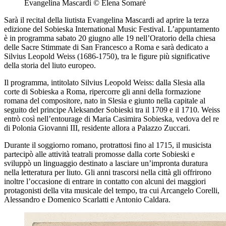
Evangelina Mascardi © Elena Somaré
Sarà il recital della liutista Evangelina Mascardi ad aprire la terza
edizione del Sobieska International Music Festival. L’appuntamento
è in programma sabato 20 giugno alle 19 nell’Oratorio della chiesa
delle Sacre Stimmate di San Francesco a Roma e sarà dedicato a
Silvius Leopold Weiss (1686-1750), tra le figure più significative
della storia del liuto europeo.
Il programma, intitolato Silvius Leopold Weiss: dalla Slesia alla
corte di Sobieska a Roma, ripercorre gli anni della formazione
romana del compositore, nato in Slesia e giunto nella capitale al
seguito del principe Aleksander Sobieski tra il 1709 e il 1710. Weiss
entrò così nell’entourage di Maria Casimira Sobieska, vedova del re
di Polonia Giovanni III, residente allora a Palazzo Zuccari.
Durante il soggiorno romano, protrattosi fino al 1715, il musicista
partecipò alle attività teatrali promosse dalla corte Sobieski e
sviluppò un linguaggio destinato a lasciare un’impronta duratura
nella letteratura per liuto. Gli anni trascorsi nella città gli offrirono
inoltre l’occasione di entrare in contatto con alcuni dei maggiori
protagonisti della vita musicale del tempo, tra cui Arcangelo Corelli,
Alessandro e Domenico Scarlatti e Antonio Caldara.