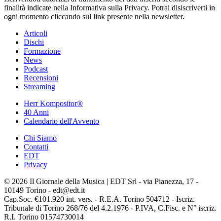
finalità indicate nella Informativa sulla Privacy. Potrai disiscriverti in
ogni momento cliccando sul link presente nella newsletter.
Articoli
Dischi
Formazione
News
Podcast
Recensioni
Streaming
Herr Kompositor®
40 Anni
Calendario dell'Avvento
Chi Siamo
Contatti
EDT
Privacy
© 2026 Il Giornale della Musica | EDT Srl - via Pianezza, 17 -
10149 Torino - edt@edt.it
Cap.Soc. €101.920 int. vers. - R.E.A. Torino 504712 - Iscriz.
Tribunale di Torino 268/76 del 4.2.1976 - P.IVA, C.Fisc. e N° iscriz.
R.I. Torino 01574730014