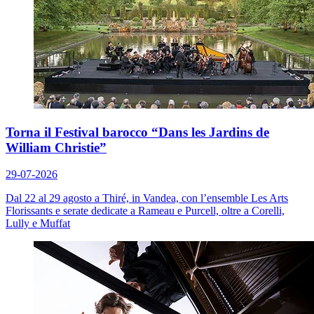
Torna il Festival barocco “Dans les Jardins de
William Christie”
29-07-2026
Dal 22 al 29 agosto a Thiré, in Vandea, con l’ensemble Les Arts
Florissants e serate dedicate a Rameau e Purcell, oltre a Corelli,
Lully e Muffat