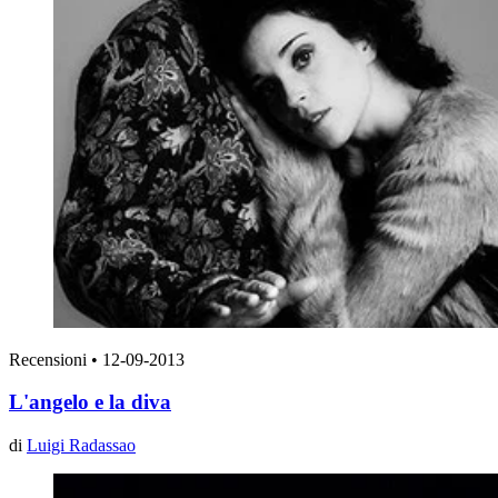
Recensioni
•
12-09-2013
L'angelo e la diva
di
Luigi Radassao