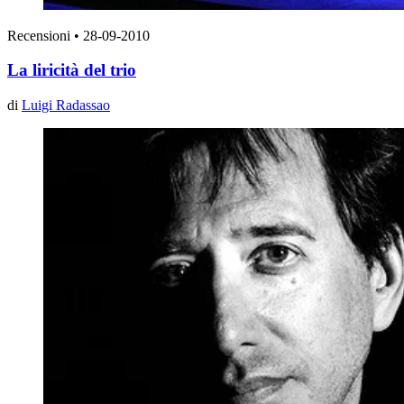
Recensioni
•
28-09-2010
La liricità del trio
di
Luigi Radassao