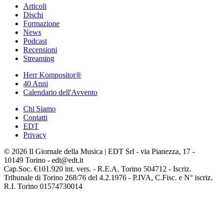
Articoli
Dischi
Formazione
News
Podcast
Recensioni
Streaming
Herr Kompositor®
40 Anni
Calendario dell'Avvento
Chi Siamo
Contatti
EDT
Privacy
© 2026 Il Giornale della Musica | EDT Srl - via Pianezza, 17 -
10149 Torino - edt@edt.it
Cap.Soc. €101.920 int. vers. - R.E.A. Torino 504712 - Iscriz.
Tribunale di Torino 268/76 del 4.2.1976 - P.IVA, C.Fisc. e N° iscriz.
R.I. Torino 01574730014