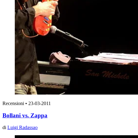
Recensioni
•
23-03-2011
Bollani vs. Zappa
di
Luigi Radassao