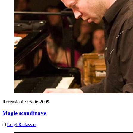
Recensioni
•
05-06-2009
Magie scandinave
di
Luigi Radassao