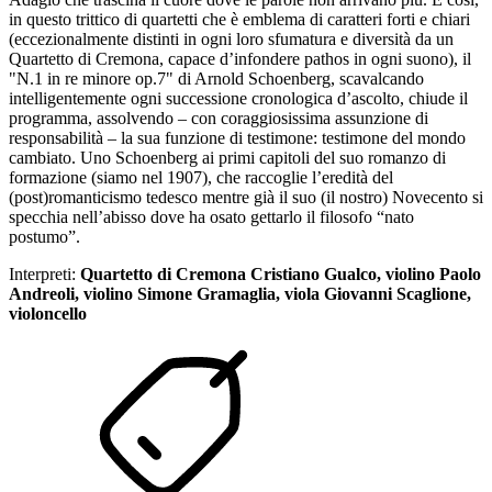
in questo trittico di quartetti che è emblema di caratteri forti e chiari
(eccezionalmente distinti in ogni loro sfumatura e diversità da un
Quartetto di Cremona, capace d’infondere pathos in ogni suono), il
"N.1 in re minore op.7" di Arnold Schoenberg, scavalcando
intelligentemente ogni successione cronologica d’ascolto, chiude il
programma, assolvendo – con coraggiosissima assunzione di
responsabilità – la sua funzione di testimone: testimone del mondo
cambiato. Uno Schoenberg ai primi capitoli del suo romanzo di
formazione (siamo nel 1907), che raccoglie l’eredità del
(post)romanticismo tedesco mentre già il suo (il nostro) Novecento si
specchia nell’abisso dove ha osato gettarlo il filosofo “nato
postumo”.
Interpreti:
Quartetto di Cremona Cristiano Gualco, violino Paolo
Andreoli, violino Simone Gramaglia, viola Giovanni Scaglione,
violoncello