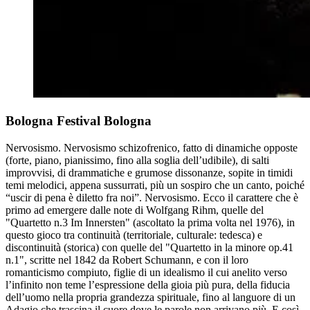
Bologna Festival Bologna
Nervosismo. Nervosismo schizofrenico, fatto di dinamiche opposte
(forte, piano, pianissimo, fino alla soglia dell’udibile), di salti
improvvisi, di drammatiche e grumose dissonanze, sopite in timidi
temi melodici, appena sussurrati, più un sospiro che un canto, poiché
“uscir di pena è diletto fra noi”. Nervosismo. Ecco il carattere che è
primo ad emergere dalle note di Wolfgang Rihm, quelle del
"Quartetto n.3 Im Innersten" (ascoltato la prima volta nel 1976), in
questo gioco tra continuità (territoriale, culturale: tedesca) e
discontinuità (storica) con quelle del "Quartetto in la minore op.41
n.1", scritte nel 1842 da Robert Schumann, e con il loro
romanticismo compiuto, figlie di un idealismo il cui anelito verso
l’infinito non teme l’espressione della gioia più pura, della fiducia
dell’uomo nella propria grandezza spirituale, fino al languore di un
Adagio che trascina il cuore dove le parole non arrivano più. E così,