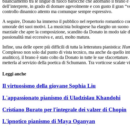
bilanciamento tra le lingue di fuoco barocche che adornano il brano e qu
dell’interprete, in grado di domare agevolmente e con gusto il gran “vo
controllo dinamico attento ma comunque sempre espressivo.
A seguire, Donato ha immerso il pubblico nel repertorio romantico co
umorale dei suoi motivi. La musicista bolognese ha elargito un suono di 
marziale che apre la composizione, scandito da Donato in modo tale da r
passionalità mai eccessiva e, anzi, molto matura.
Infine, una delle opere più difficili di tutta la letteratura pianistica:
Hum
Complesso non solo dal punto di vista tecnico, ma anche da quello inte
analitico), il brano è stato colto da Donato in tutte le sue sfaccettature
metterla al servizio della poetica di Schumann. Tra vorticose scalate vi
Leggi anche
Il virtuosismo della giovane Sophia Liu
L'appassionato pianismo di Uladzislau Khandohi
Cristiano Burato per l'integrale dei valzer di Chopin
L'ipnotico pianismo di Maya Oganyan