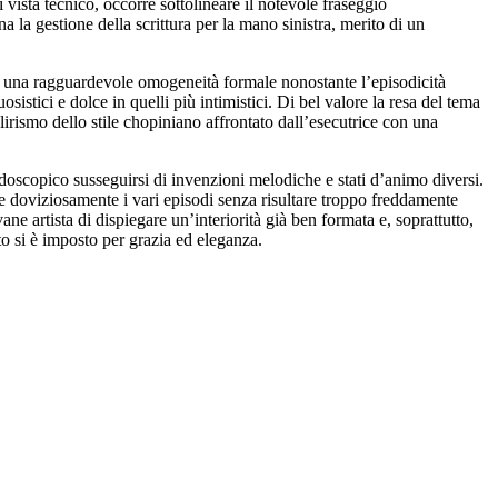
 vista tecnico, occorre sottolineare il notevole fraseggio
la gestione della scrittura per la mano sinistra, merito di un
a una ragguardevole omogeneità formale nonostante l’episodicità
istici e dolce in quelli più intimistici. Di bel valore la resa del tema
lirismo dello stile chopiniano affrontato dall’esecutrice con una
oscopico susseguirsi di invenzioni melodiche e stati d’animo diversi.
re doviziosamente i vari episodi senza risultare troppo freddamente
vane artista di dispiegare un’interiorità già ben formata e, soprattutto,
to si è imposto per grazia ed eleganza.