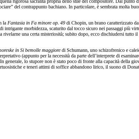
ella rigorosa sacralità propria dello stile del compositore. Dal punto di
ciare” del contrappunto bachiano. In particolare, è sembrata molta buona 
n la
Fantasia in Fa minore op. 49
di Chopin, un brano caratterizzato d
intrigante morbidezza, scaturito dal tocco sicuro nei passaggi più virtuos
ivelarne una certa misteriosità; subito dopo, ecco dischiudersi tutto il 
oreske in Si bemolle maggiore
di Schumann, uno schizofrenico e caleid
rpretativo (appunto per la necessità da parte dell’interprete di esamina
. In generale, lo stupore non è stato poco di fronte alla capacità della gio
rtuosistiche e teneri attimi di soffice abbandono lirico, il suono di Dona