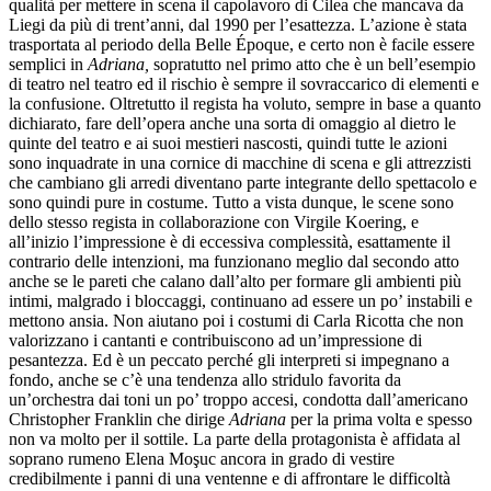
qualità per mettere in scena il capolavoro di Cilea che mancava da
Liegi da più di trent’anni, dal 1990 per l’esattezza. L’azione è stata
trasportata al periodo della Belle Époque, e certo non è facile essere
semplici in
Adriana,
sopratutto nel primo atto che è un bell’esempio
di teatro nel teatro ed il rischio è sempre il sovraccarico di elementi e
la confusione. Oltretutto il regista ha voluto, sempre in base a quanto
dichiarato, fare dell’opera anche una sorta di omaggio al dietro le
quinte del teatro e ai suoi mestieri nascosti, quindi tutte le azioni
sono inquadrate in una cornice di macchine di scena e gli attrezzisti
che cambiano gli arredi diventano parte integrante dello spettacolo e
sono quindi pure in costume. Tutto a vista dunque, le scene sono
dello stesso regista in collaborazione con Virgile Koering, e
all’inizio l’impressione è di eccessiva complessità, esattamente il
contrario delle intenzioni, ma funzionano meglio dal secondo atto
anche se le pareti che calano dall’alto per formare gli ambienti più
intimi, malgrado i bloccaggi, continuano ad essere un po’ instabili e
mettono ansia. Non aiutano poi i costumi di Carla Ricotta che non
valorizzano i cantanti e contribuiscono ad un’impressione di
pesantezza. Ed è un peccato perché gli interpreti si impegnano a
fondo, anche se c’è una tendenza allo stridulo favorita da
un’orchestra dai toni un po’ troppo accesi, condotta dall’americano
Christopher Franklin che dirige
Adriana
per la prima volta e spesso
non va molto per il sottile. La parte della protagonista è affidata al
soprano rumeno Elena Moşuc ancora in grado di vestire
credibilmente i panni di una ventenne e di affrontare le difficoltà