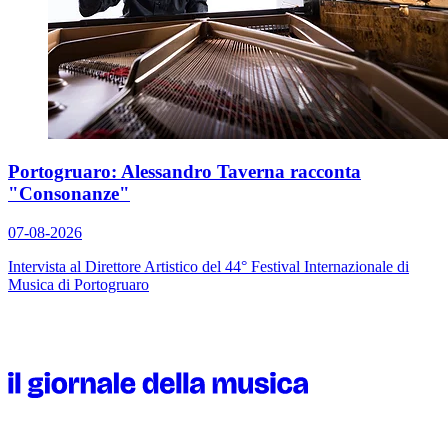
Portogruaro: Alessandro Taverna racconta
"Consonanze"
07-08-2026
Intervista al Direttore Artistico del 44° Festival Internazionale di
Musica di Portogruaro