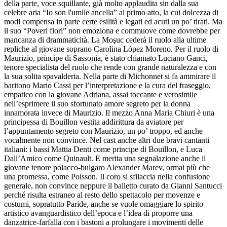
della parte, voce squillante, già molto applaudita sin dalla sua
celebre aria “Io son l'umile ancella” al primo atto, la cui dolcezza di
modi compensa in parte certe esilità e legati ed acuti un po’ tirati. Ma
il suo “Poveri fiori” non emoziona e commuove come dovrebbe per
mancanza di drammaticità. La Moşuc cederà il ruolo alla ultime
repliche al giovane soprano Carolina López Moreno. Per il ruolo di
Maurizio, principe di Sassonia, è stato chiamato Luciano Ganci,
tenore specialista del ruolo che rende con grande naturalezza e con
la sua solita spavalderia. Nella parte di Michonnet si fa ammirare il
baritono Mario Cassi per l’interpretazione e la cura del fraseggio,
empatico con la giovane Adriana, assai toccante e verosimile
nell’esprimere il suo sfortunato amore segreto per la donna
innamorata invece di Maurizio. Il mezzo Anna Maria Chiuri è una
principessa di Bouillon vestita addirittura da aviatore per
l’appuntamento segreto con Maurizio, un po’ troppo, ed anche
vocalmente non convince. Nel cast anche altri due bravi cantanti
italiani: i bassi Mattia Denti come principe di Bouillon, e Luca
Dall’Amico come Quinault. E merita una segnalazione anche il
giovane tenore polacco-bulgaro Alexander Marev, ormai più che
una promessa, come Poisson. Il coro si sfilaccia nella confusione
generale, non convince neppure il balletto curato da Gianni Santucci
perché risulta estraneo al resto dello spettacolo per movenze e
costumi, sopratutto Paride, anche se vuole omaggiare lo spirito
artistico avanguardistico dell’epoca e l’idea di proporre una
danzatrice-farfalla con i bastoni a prolungare i movimenti delle