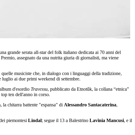
a grande serata all-star del folk italiano dedicata ai 70 anni del
Premio, assegnato da una nutrita giuria di giornalisti, ma viene
 quelle musiciste che, in dialogo con i linguaggi della tradizione,
e luglio ai due primi weekend di settembre.
'album d'esordio
Travessu
, pubblicato da Etnotǔk, la collana “etnica”
top ten dell'anno in corso.
a, la chitarra battente "espansa" di
Alessandro Santacaterina
,
 dei piemontesi
Lindal
; segue il 13 a Balestrino
Lavinia Mancusi
, e il