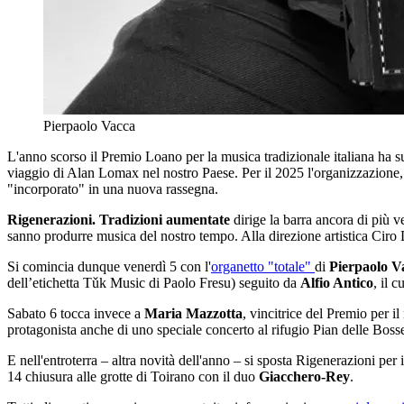
Pierpaolo Vacca
L'anno scorso il Premio Loano per la musica tradizionale italiana ha sup
viaggio di Alan Lomax nel nostro Paese. Per il 2025 l'organizzazione, i
"incorporato" in una nuova rassegna.
Rigenerazioni. Tradizioni aumentate
dirige la barra ancora di più v
sanno produrre musica del nostro tempo. Alla direzione artistica Ciro 
Si comincia dunque venerdì 5 con l'
organetto "totale"
di
Pierpaolo V
dell’etichetta Tǔk Music di Paolo Fresu) seguito da
Alfio Antico
, il c
Sabato 6 tocca invece a
Maria Mazzotta
, vincitrice del Premio per il
protagonista anche di uno speciale concerto al rifugio Pian delle Boss
E nell'entroterra – altra novità dell'anno – si sposta Rigenerazioni p
14 chiusura alle grotte di Toirano con il duo
Giacchero-Rey
.