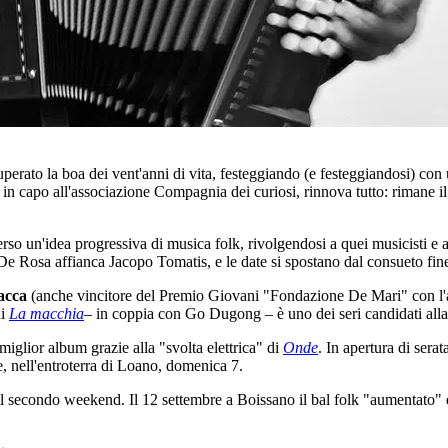
erato la boa dei vent'anni di vita, festeggiando (e festeggiandosi) con un
n capo all'associazione Compagnia dei curiosi, rinnova tutto: rimane il 
erso un'idea progressiva di musica folk, rivolgendosi a quei musicisti e a
De Rosa affianca Jacopo Tomatis, e le date si spostano dal consueto fin
acca
(anche vincitore del Premio Giovani "Fondazione De Mari" con l
ui
La macchia
– in coppia con Go Dugong – è uno dei seri candidati alla 
 miglior album grazie alla "svolta elettrica" di
Onde
. In apertura di serat
e, nell'entroterra di Loano, domenica 7.
er il secondo weekend. Il 12 settembre a Boissano il bal folk "aumentato"