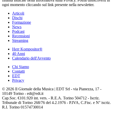
finalità indicate nella Informativa sulla Privacy. Potrai disiscriverti in
ogni momento cliccando sul link presente nella newsletter.
Articoli
Dischi
Formazione
News
Podcast
Recensioni
Streaming
Herr Kompositor®
40 Anni
Calendario dell'Avvento
Chi Siamo
Contatti
EDT
Privacy
© 2026 Il Giornale della Musica | EDT Srl - via Pianezza, 17 -
10149 Torino - edt@edt.it
Cap.Soc. €101.920 int. vers. - R.E.A. Torino 504712 - Iscriz.
Tribunale di Torino 268/76 del 4.2.1976 - P.IVA, C.Fisc. e N° iscriz.
R.I. Torino 01574730014