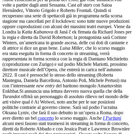
volte a partire dagli anni Sessanta. Cast
all stars
con Saioa
Hernández, Vittorio Grigolo e Roberto Frontali. Quindi si
recuperano una serie di spettacoli già in programma nella scorsa
stagione ma cancellati per il lockdown: sono tutte nuove produzioni
oppure coproduzioni con alcuni dei massimi teatri europei. Viene da
Londra la
Katia Kabanova
di Janá č ek firmata da Richard Jones per
la regia e diretta da David Robertson; la protagonista sarà Corinne
Winters, un’americana in grande ascesa, delle cui doti di cantante e
di attrice si dice un gran bene.
Luisa Miller
, che lo scorso maggio
era stata eseguita in forma di concerto in streaming, verrà
rappresentata in forma scenica con la regia di Damiano Michieletto
(coproduzione con Zurigo) e sul podio Michele Mariotti, prossimo
direttore musicale dell’Opera, che entrerà in carica nell’autunno
2022. Il cast è pressoché lo stesso dello streaming (Roberta
Mantegna, Daniela Barcellona, Antonio Poli, Michele Pertusi) ma
con l’interessante
new entry
del baritono mongolo Amartuvshin
Enkhbat.Si annuncia una lettura davvero nuova quella che della
Turandot
offrirà un personaggio di assoluto rilievo nel mondo delle
arti visive qual è Ai Weiwei, noto anche per le sue posizioni
politiche contrarie al governo cinese. Sarà sul podio l’ucraina
Oksana Lyniv, che farà il suo debutto in un’opera a Roma, dopo
aver diretto un bel
concerto
lo scorso maggio. Anche
I Puritani
alcuni mesi fasono stati trasmessi in streaming in forma di concerto,
diretti da Roberto Abbado e con Jessica Pratt e Lawrence Brownlee