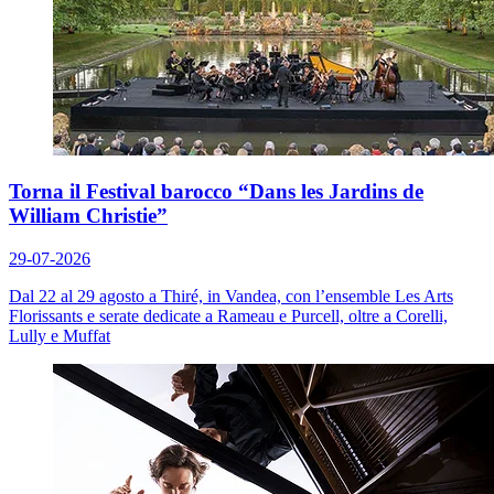
Torna il Festival barocco “Dans les Jardins de
William Christie”
29-07-2026
Dal 22 al 29 agosto a Thiré, in Vandea, con l’ensemble Les Arts
Florissants e serate dedicate a Rameau e Purcell, oltre a Corelli,
Lully e Muffat