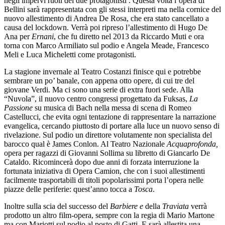
negli impervi ruoli dei due protagonisti . Questa volta l’opera di
Bellini sarà rappresentata con gli stessi interpreti ma nella cornice del
nuovo allestimento di Andrea De Rosa, che era stato cancellato a
causa del lockdown. Verrà poi ripreso l’allestimento di Hugo De
Ana per
Ernani
, che fu diretto nel 2013 da Riccardo Muti e ora
torna con Marco Armiliato sul podio e Angela Meade, Francesco
Meli e Luca Micheletti come protagonisti.
La stagione invernale al Teatro Costanzi finisce qui e potrebbe
sembrare un po’ banale, con appena otto opere, di cui tre del
giovane Verdi. Ma ci sono una serie di extra fuori sede. Alla
“Nuvola”, il nuovo centro congressi progettato da Fuksas,
La
Passione
su musica di Bach nella messa di scena di Romeo
Castellucci, che evita ogni tentazione di rappresentare la narrazione
evangelica, cercando piuttosto di portare alla luce un nuovo senso di
rivelazione. Sul podio un direttore volutamente non specialista del
barocco qual è James Conlon. Al Teatro Nazionale
Acquaprofonda,
opera per ragazzi di Giovanni Sollima su libretto di Giancarlo De
Cataldo. Ricomincerà dopo due anni di forzata interruzione la
fortunata iniziativa di Opera Camion, che con i suoi allestimenti
facilmente trasportabili di titoli popolarissimi porta l’opera nelle
piazze delle periferie: quest’anno tocca a
Tosca
.
Inoltre sulla scia del successo del
Barbiere e
della
Traviata
verrà
prodotto un altro film-opera, sempre con la regia di Mario Martone
ma con Mariotti sul podio al posto di Gatti. E sarà allestita una