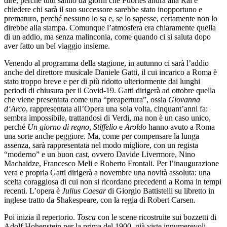
dire, perché tutti sanno da giorni che Fuortes andrà alla Rai e
chiedere chi sarà il suo successore sarebbe stato inopportuno e
prematuro, perché nessuno lo sa e, se lo sapesse, certamente non lo
direbbe alla stampa. Comunque l’atmosfera era chiaramente quella
di un addio, ma senza malinconia, come quando ci si saluta dopo
aver fatto un bel viaggio insieme.
Venendo al programma della stagione, in autunno ci sarà l’addio
anche del direttore musicale Daniele Gatti, il cui incarico a Roma è
stato troppo breve e per di più ridotto ulteriormente dai lunghi
periodi di chiusura per il Covid-19. Gatti dirigerà ad ottobre quella
che viene presentata come una “preapertura”, ossia
Giovanna
d‘Arco
, rappresentata all’Opera una sola volta, cinquant’anni fa:
sembra impossibile, trattandosi di Verdi, ma non è un caso unico,
perché
Un giorno di regno
,
Stiffelio
e
Aroldo
hanno avuto a Roma
una sorte anche peggiore. Ma, come per compensare la lunga
assenza, sarà rappresentata nel modo migliore, con un regista
“moderno” e un buon cast, ovvero Davide Livermore, Nino
Machaidze, Francesco Meli e Roberto Frontali. Per l’inaugurazione
vera e propria Gatti dirigerà a novembre una novità assoluta: una
scelta coraggiosa di cui non si ricordano precedenti a Roma in tempi
recenti. L’opera è
Julius Caesar
di Giorgio Battistelli su libretto in
inglese tratto da Shakespeare, con la regia di Robert Carsen.
Poi inizia il repertorio.
Tosca
con le scene ricostruite sui bozzetti di
Adolf Hohenstein per la prima del 1900, già viste innumerevoli