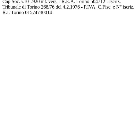
Cap.Soc. €101.920 int. vers. - R.E.A. Torino 504712 - Iscriz.
Tribunale di Torino 268/76 del 4.2.1976 - P.IVA, C.Fisc. e N° iscriz.
R.I. Torino 01574730014