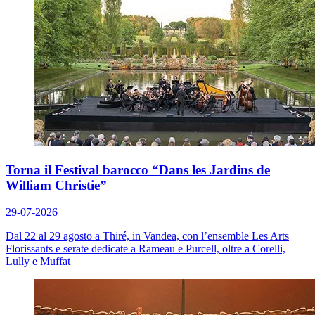
Torna il Festival barocco “Dans les Jardins de
William Christie”
29-07-2026
Dal 22 al 29 agosto a Thiré, in Vandea, con l’ensemble Les Arts
Florissants e serate dedicate a Rameau e Purcell, oltre a Corelli,
Lully e Muffat