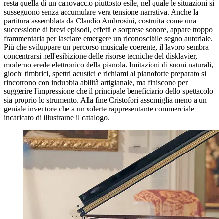
resta quella di un canovaccio piuttosto esile, nel quale le situazioni si
susseguono senza accumulare vera tensione narrativa. Anche la
partitura assemblata da Claudio Ambrosini, costruita come una
successione di brevi episodi, effetti e sorprese sonore, appare troppo
frammentaria per lasciare emergere un riconoscibile segno autoriale.
Più che sviluppare un percorso musicale coerente, il lavoro sembra
concentrarsi nell'esibizione delle risorse tecniche del disklavier,
moderno erede elettronico della pianola. Imitazioni di suoni naturali,
giochi timbrici, spettri acustici e richiami al pianoforte preparato si
rincorrono con indubbia abilità artigianale, ma finiscono per
suggerire l'impressione che il principale beneficiario dello spettacolo
sia proprio lo strumento. Alla fine Cristofori assomiglia meno a un
geniale inventore che a un solerte rappresentante commerciale
incaricato di illustrarne il catalogo.