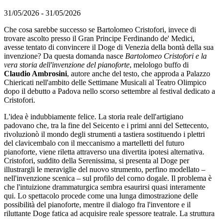
31/05/2026 - 31/05/2026
Che cosa sarebbe successo se Bartolomeo Cristofori, invece di
trovare ascolto presso il Gran Principe Ferdinando de' Medici,
avesse tentato di convincere il Doge di Venezia della bontà della sua
invenzione? Da questa domanda nasce
Bartolomeo Cristofori e la
vera storia dell'invenzione del pianoforte
, melologo buffo di
Claudio Ambrosini
, autore anche del testo, che approda a Palazzo
Chiericati nell'ambito delle Settimane Musicali al Teatro Olimpico
dopo il debutto a Padova nello scorso settembre al festival dedicato a
Cristofori.
L'idea è indubbiamente felice. La storia reale dell'artigiano
padovano che, tra la fine del Seicento e i primi anni del Settecento,
rivoluzionò il mondo degli strumenti a tastiera sostituendo i plettri
del clavicembalo con il meccanismo a martelletti del futuro
pianoforte, viene riletta attraverso una divertita ipotesi alternativa.
Cristofori, suddito della Serenissima, si presenta al Doge per
illustrargli le meraviglie del nuovo strumento, perfino modellato –
nell'invenzione scenica – sul profilo del corno dogale. Il problema è
che l'intuizione drammaturgica sembra esaurirsi quasi interamente
qui. Lo spettacolo procede come una lunga dimostrazione delle
possibilità del pianoforte, mentre il dialogo fra l'inventore e il
riluttante Doge fatica ad acquisire reale spessore teatrale. La struttura