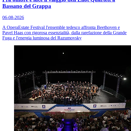
Bassano del Grappa
06-08-2026
A OperaEstate Festival l'ensemble tedesco affronta Beethoven e
Pavel Haas con rigorosa essenzialità, dalla rarefazione della
Grande
Fuga
e l'energia luminosa del
Razumovsky