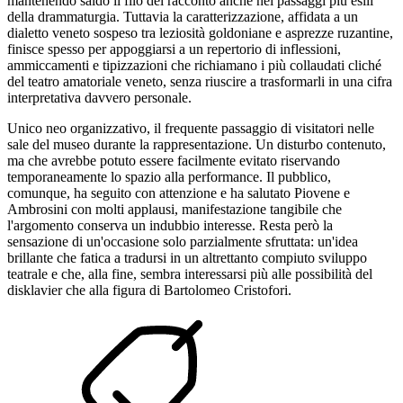
mantenendo saldo il filo del racconto anche nei passaggi più esili
della drammaturgia. Tuttavia la caratterizzazione, affidata a un
dialetto veneto sospeso tra leziosità goldoniane e asprezze ruzantine,
finisce spesso per appoggiarsi a un repertorio di inflessioni,
ammiccamenti e tipizzazioni che richiamano i più collaudati cliché
del teatro amatoriale veneto, senza riuscire a trasformarli in una cifra
interpretativa davvero personale.
Unico neo organizzativo, il frequente passaggio di visitatori nelle
sale del museo durante la rappresentazione. Un disturbo contenuto,
ma che avrebbe potuto essere facilmente evitato riservando
temporaneamente lo spazio alla performance. Il pubblico,
comunque, ha seguito con attenzione e ha salutato Piovene e
Ambrosini con molti applausi, manifestazione tangibile che
l'argomento conserva un indubbio interesse. Resta però la
sensazione di un'occasione solo parzialmente sfruttata: un'idea
brillante che fatica a tradursi in un altrettanto compiuto sviluppo
teatrale e che, alla fine, sembra interessarsi più alle possibilità del
disklavier che alla figura di Bartolomeo Cristofori.