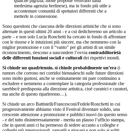
qualche pigrizia, molte proposte venivano dalla
medesima agenzia berlinese), ma in fondo più utile a
accontentare comunità di spettatori differenti che a
metterle in connessione.
Sono questioni che ciascuna delle direzioni artistiche che si sono
alternate in questi ultimi 20 anni - e a cui dedicheremo un articolo a
parte – e non solo Lucia Ronchetti ha cercato in fondo di affrontare
con le risorse e le intuizioni più sincere, ma che nemmeno con la
miglior promozione e con il “vanto” per gli artisti di un simile
riconoscimento, riescono a nascondere l’ovvia
contradditorietà
delle differenti funzioni sociali e culturali
dei rispettivi mondi.
Si chiude un quadriennio, si chiude probabilmente un’era
(i
rumors che corrono nei corridoi biennaleschi sulle future direzioni
sono molto gustosi, anche se ostinatamente mi pare continuino a
escludere e nemmeno a contemplare la categoria professionale che
sarebbe/è predisposta alla direzione artistica, cioè curatrici e curatori,
ma anche di questo riparleremo…).
Si chiude un arco Battistelli/Francesconi/Fedele/Ronchetti in cui
progressivamente abbiamo visto il Festival diventare solido, una
crescente attenzione a promozione e pubblici nuovi (in questo senso
- e del tutto disinteressatamente - merita un plauso l’ufficio stampa,
che in questi anni ci ha permesso di sedere accanto a colleghe e
colleghi più internazionali, versatili e giovani e non solo ai soliti