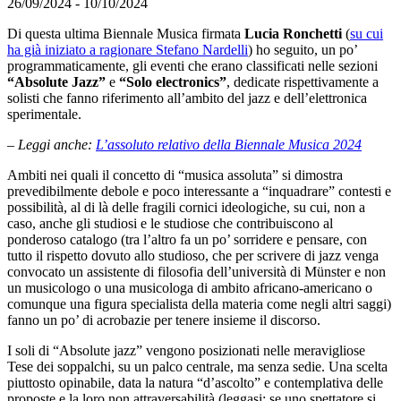
26/09/2024 - 10/10/2024
Di questa ultima Biennale Musica firmata
Lucia Ronchetti
(
su cui
ha già iniziato a ragionare Stefano Nardelli
) ho seguito, un po’
programmaticamente, gli eventi che erano classificati nelle sezioni
“Absolute Jazz”
e
“Solo electronics”
, dedicate rispettivamente a
solisti che fanno riferimento all’ambito del jazz e dell’elettronica
sperimentale.
– Leggi anche:
L’assoluto relativo della Biennale Musica 2024
Ambiti nei quali il concetto di “musica assoluta” si dimostra
prevedibilmente debole e poco interessante a “inquadrare” contesti e
possibilità, al di là delle fragili cornici ideologiche, su cui, non a
caso, anche gli studiosi e le studiose che contribuiscono al
ponderoso catalogo (tra l’altro fa un po’ sorridere e pensare, con
tutto il rispetto dovuto allo studioso, che per scrivere di jazz venga
convocato un assistente di filosofia dell’università di Münster e non
un musicologo o una musicologa di ambito africano-americano o
comunque una figura specialista della materia come negli altri saggi)
fanno un po’ di acrobazie per tenere insieme il discorso.
I soli di “Absolute jazz” vengono posizionati nelle meravigliose
Tese dei soppalchi, su un palco centrale, ma senza sedie. Una scelta
piuttosto opinabile, data la natura “d’ascolto” e contemplativa delle
proposte e la loro non attraversabilità (leggasi: se uno spettatore si