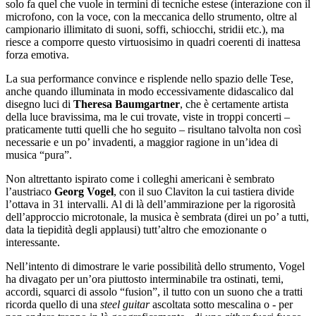
solo fa quel che vuole in termini di tecniche estese (interazione con il
microfono, con la voce, con la meccanica dello strumento, oltre al
campionario illimitato di suoni, soffi, schiocchi, stridii etc.), ma
riesce a comporre questo virtuosisimo in quadri coerenti di inattesa
forza emotiva.
La sua performance convince e risplende nello spazio delle Tese,
anche quando illuminata in modo eccessivamente didascalico dal
disegno luci di
Theresa Baumgartner
, che è certamente artista
della luce bravissima, ma le cui trovate, viste in troppi concerti –
praticamente tutti quelli che ho seguito – risultano talvolta non così
necessarie e un po’ invadenti, a maggior ragione in un’idea di
musica “pura”.
Non altrettanto ispirato come i colleghi americani è sembrato
l’austriaco
Georg Vogel
, con il suo Claviton la cui tastiera divide
l’ottava in 31 intervalli. Al di là dell’ammirazione per la rigorosità
dell’approccio microtonale, la musica è sembrata (direi un po’ a tutti,
data la tiepidità degli applausi) tutt’altro che emozionante o
interessante.
Nell’intento di dimostrare le varie possibilità dello strumento, Vogel
ha divagato per un’ora piuttosto interminabile tra ostinati, temi,
accordi, squarci di assolo “fusion”, il tutto con un suono che a tratti
ricorda quello di una
steel guitar
ascoltata sotto mescalina o - per