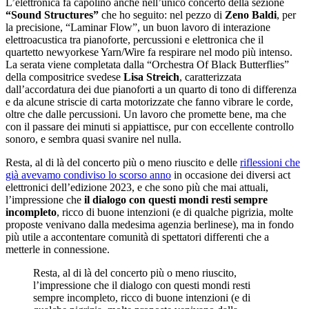
L’elettronica fa capolino anche nell’unico concerto della sezione
“Sound Structures”
che ho seguito: nel pezzo di
Zeno Baldi
, per
la precisione, “Laminar Flow”, un buon lavoro di interazione
elettroacustica tra pianoforte, percussioni e elettronica che il
quartetto newyorkese Yarn/Wire fa respirare nel modo più intenso.
La serata viene completata dalla “Orchestra Of Black Butterflies”
della compositrice svedese
Lisa Streich
, caratterizzata
dall’accordatura dei due pianoforti a un quarto di tono di differenza
e da alcune striscie di carta motorizzate che fanno vibrare le corde,
oltre che dalle percussioni. Un lavoro che promette bene, ma che
con il passare dei minuti si appiattisce, pur con eccellente controllo
sonoro, e sembra quasi svanire nel nulla.
Resta, al di là del concerto più o meno riuscito e delle
riflessioni che
già avevamo condiviso lo scorso anno
in occasione dei diversi act
elettronici dell’edizione 2023, e che sono più che mai attuali,
l’impressione che
il dialogo con questi mondi resti sempre
incompleto
, ricco di buone intenzioni (e di qualche pigrizia, molte
proposte venivano dalla medesima agenzia berlinese), ma in fondo
più utile a accontentare comunità di spettatori differenti che a
metterle in connessione.
Resta, al di là del concerto più o meno riuscito,
l’impressione che il dialogo con questi mondi resti
sempre incompleto, ricco di buone intenzioni (e di