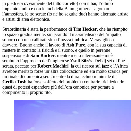
in piedi era ovviamente del tutto corretto) con il bar, l’ottimo
impianto audio e con le luci della Baumgartner a sagomare
l’atmosfera, le tre serate (io ne ho seguite due) hanno alternato artiste
e artisti di area elettronica.
Straordinaria è stata la performance di
Tim Hecker
, che ha riempito
lo spazio gradualmente, smussando il massimalismo dell’impatto
sonoro con una calibratissima finezza timbrica. Meraviglioso
davvero. Buono anche il lavoro di
Ash Fure
, con la sua capacità di
mettere in contatto la fisicità e il suono, e quello in perenne
sospensione di
Sam Barker
, mentre meno interessante mi è
sembrato l’approccio dell’ungherese
Zsolt Sőrés
. Dei dj set di fine
serata, peccato per
Robert Machiri
, la cui ricerca sul jazz e l’Africa
avrebbe meritato forse un’altra collocazione ed era molto scarica per
un finale di domenica sera, mentre la dura techno minimale di
Cecilia Tosh
ha forse sofferto del problema contrario, richiedendo
quasi di potersi espandere più dell’ora canonica per portare a
compimento il proprio rito.