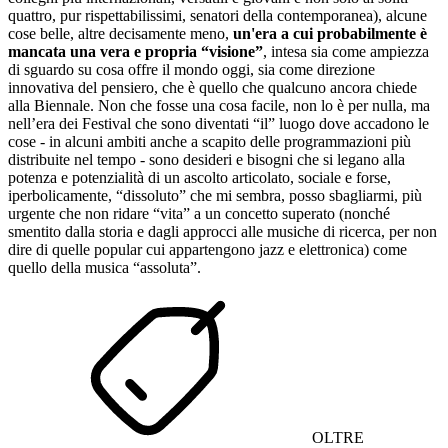
quattro, pur rispettabilissimi, senatori della contemporanea), alcune
cose belle, altre decisamente meno,
un'era a cui probabilmente è
mancata una vera e propria “visione”
, intesa sia come ampiezza
di sguardo su cosa offre il mondo oggi, sia come direzione
innovativa del pensiero, che è quello che qualcuno ancora chiede
alla Biennale. Non che fosse una cosa facile, non lo è per nulla, ma
nell’era dei Festival che sono diventati “il” luogo dove accadono le
cose - in alcuni ambiti anche a scapito delle programmazioni più
distribuite nel tempo - sono desideri e bisogni che si legano alla
potenza e potenzialità di un ascolto articolato, sociale e forse,
iperbolicamente, “dissoluto” che mi sembra, posso sbagliarmi, più
urgente che non ridare “vita” a un concetto superato (nonché
smentito dalla storia e dagli approcci alle musiche di ricerca, per non
dire di quelle popular cui appartengono jazz e elettronica) come
quello della musica “assoluta”.
OLTRE