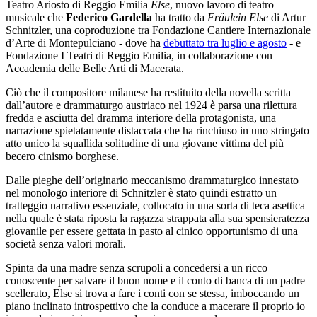
Teatro Ariosto di Reggio Emilia
Else
, nuovo lavoro di teatro
musicale che
Federico Gardella
ha tratto da
Fräulein Else
di Artur
Schnitzler, una coproduzione tra Fondazione Cantiere Internazionale
d’Arte di Montepulciano - dove ha
debuttato tra luglio e agosto
- e
Fondazione I Teatri di Reggio Emilia, in collaborazione con
Accademia delle Belle Arti di Macerata.
Ciò che il compositore milanese ha restituito della novella scritta
dall’autore e drammaturgo austriaco nel 1924 è parsa una rilettura
fredda e asciutta del dramma interiore della protagonista, una
narrazione spietatamente distaccata che ha rinchiuso in uno stringato
atto unico la squallida solitudine di una giovane vittima del più
becero cinismo borghese.
Dalle pieghe dell’originario meccanismo drammaturgico innestato
nel monologo interiore di Schnitzler è stato quindi estratto un
tratteggio narrativo essenziale, collocato in una sorta di teca asettica
nella quale è stata riposta la ragazza strappata alla sua spensieratezza
giovanile per essere gettata in pasto al cinico opportunismo di una
società senza valori morali.
Spinta da una madre senza scrupoli a concedersi a un ricco
conoscente per salvare il buon nome e il conto di banca di un padre
scellerato, Else si trova a fare i conti con se stessa, imboccando un
piano inclinato introspettivo che la conduce a macerare il proprio io