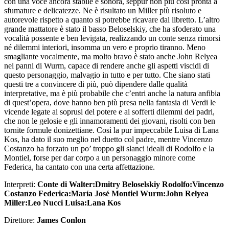
con una voce ancora stabile e sonora, seppur non più così pronta a
sfumature e delicatezze. Ne è risultato un Miller più risoluto e
autorevole rispetto a quanto si potrebbe ricavare dal libretto. L’altro
grande mattatore è stato il basso Beloselskiy, che ha sfoderato una
vocalità possente e ben levigata, realizzando un conte senza rimorsi
né dilemmi interiori, insomma un vero e proprio tiranno. Meno
smagliante vocalmente, ma molto bravo è stato anche John Relyea
nei panni di Wurm, capace di rendere anche gli aspetti viscidi di
questo personaggio, malvagio in tutto e per tutto. Che siano stati
questi tre a convincere di più, può dipendere dalle qualità
interpretative, ma è più probabile che c’entri anche la natura anfibia
di quest’opera, dove hanno ben più presa nella fantasia di Verdi le
vicende legate ai soprusi del potere e ai sofferti dilemmi dei padri,
che non le gelosie e gli innamoramenti dei giovani, risolti con ben
tornite formule donizettiane. Così la pur impeccabile Luisa di Lana
Kos, ha dato il suo meglio nel duetto col padre, mentre Vincenzo
Costanzo ha forzato un po’ troppo gli slanci ideali di Rodolfo e la
Montiel, forse per dar corpo a un personaggio minore come
Federica, ha cantato con una certa affettazione.
Interpreti:
Conte di Walter:Dmitry Beloselskiy Rodolfo:Vincenzo
Costanzo Federica:María José Montiel Wurm:John Relyea
Miller:Leo Nucci Luisa:Lana Kos
Direttore:
James Conlon