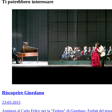
Ti potrebbero interessare
Riscoprire Giordano
23-03-2015
Applausi al Carlo Felice per la "Fedora" di Giordano. Forfait del teno