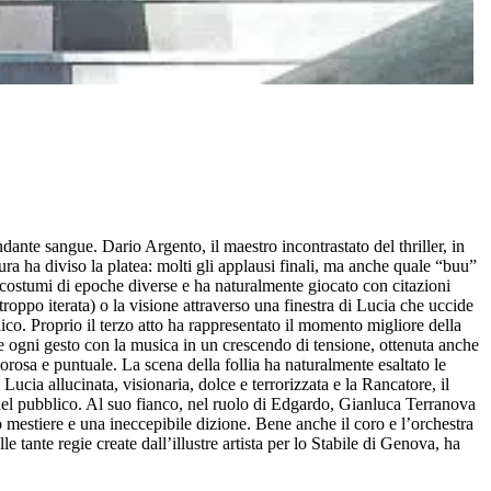
te sangue. Dario Argento, il maestro incontrastato del thriller, in
ura ha diviso la platea: molti gli applausi finali, ma anche quale “buu”
ostumi di epoche diverse e ha naturalmente giocato con citazioni
oppo iterata) o la visione attraverso una finestra di Lucia che uccide
lico. Proprio il terzo atto ha rappresentato il momento migliore della
te ogni gesto con la musica in un crescendo di tensione, ottenuta anche
rosa e puntuale. La scena della follia ha naturalmente esaltato le
Lucia allucinata, visionaria, dolce e terrorizzata e la Rancatore, il
 del pubblico. Al suo fianco, nel ruolo di Edgardo, Gianluca Terranova
mestiere e una ineccepibile dizione. Bene anche il coro e l’orchestra
 tante regie create dall’illustre artista per lo Stabile di Genova, ha