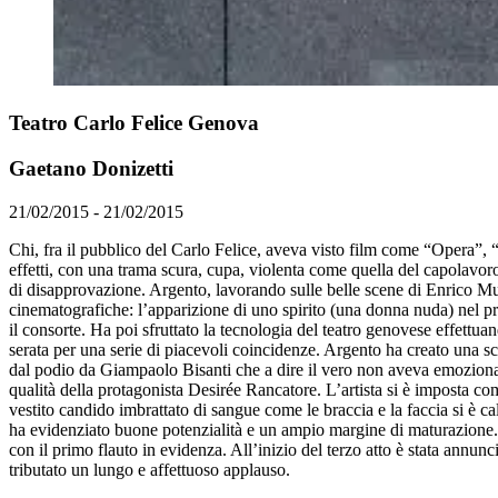
Teatro Carlo Felice Genova
Gaetano Donizetti
21/02/2015 - 21/02/2015
Chi, fra il pubblico del Carlo Felice, aveva visto film come “Opera”,
effetti, con una trama scura, cupa, violenta come quella del capolavoro 
di disapprovazione. Argento, lavorando sulle belle scene di Enrico M
cinematografiche: l’apparizione di uno spirito (una donna nuda) nel pri
il consorte. Ha poi sfruttato la tecnologia del teatro genovese effettua
serata per una serie di piacevoli coincidenze. Argento ha creato una sc
dal podio da Giampaolo Bisanti che a dire il vero non aveva emozionato
qualità della protagonista Desirée Rancatore. L’artista si è imposta come
vestito candido imbrattato di sangue come le braccia e la faccia si è 
ha evidenziato buone potenzialità e un ampio margine di maturazione. S
con il primo flauto in evidenza. All’inizio del terzo atto è stata annun
tributato un lungo e affettuoso applauso.