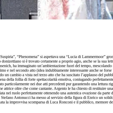
 “Suspiria”, “Phenomena” si aspettava una “Lucia di Lammermoor” grondan
donizettiano si è trovato certamente a proprio agio, anche se la sua lett
usenich, ha immaginato un’ambientazione fuori del tempo, mescolando c
mo e nel secondo atto (idea indubbiamente interessante anche se forse tr
ndo un cambio a vista nel terzo atto che ha suscitato l’applauso del pubb
ena della follia di forte spettacolarità emotiva, coniugando perfettamen
 particolarmente nei due atti precedenti pur garantendo una lettura rigo
 attrice oltre che come cantante. Argento le ha chiesto di restituire una 
calata nel ruolo perfettamente ottenendo una autentica ovazione da parte
tefano Antonucci ha messo al servizio della figura di Enrico un solido 
ciata la improvvisa scomparsa di Luca Ronconi e il pubblico, memore delle