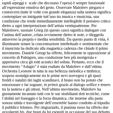
rapidi arpeggi e scale che decorano l’opera) è sempre funzionale
all’espressione emotiva del gesto. Osservare Malofeev piegarsi e
contorcersi (tutte le volte con grande eleganza) sulla tastiera significa
contemplare un intrigante tutt’uno tra musica e musicista, una
condizione che rende immediatamente intellegibile il pensiero critico
dietro a ogni interpretazione dell’artista ventiquattrenne. Per
Malofeeev, suonare Grieg (in questo caso) significa dialogare con
l’anima dell’autore, celata ovviamente dietro le note, e rileggerla
attraverso la propria e inedita sensibilità. Da questo punto di vista, è
illuminante notare la concentrazione intellettuale e sentimentale che
il musicista ha dedicato alla magnetica cadenza che chiude il primo
movimento. Daniele Giorgi ha offerto, felicemente in opposizione al
concerto di Palmgren, una conduzione ben più morigerata e
apprensiva circa gli esiti acustici del solista. Pertanto, ecco che il
movimento “Adagio” è stata esaltato da Malofeev e dall’ottima
Orchestra Leonore in tutta la sua bellezza melodica e timbrica;
sospeso nostalgicamente tra le prime nevi norvegesi e gli spazi
freddi e natalizi dei laghi scandinavi, il brano non ha potuto che
emozionare e far sognare,
in primis
grazie al dialogo soffice e tenero
tra la tastiera e gli ottoni. Nell’ultimo movimento, Malofeev ha
giustamente incantato tutti con le sue strabilianti doti tecniche, come
l’abilità nel fraseggio e la forza dinamica, che insieme alla pasta
sonora nitida e travolgente dell’
ensemble
hanno condotto al tripudio
il pubblico felsineo. Per ringraziarlo, il pianista russo ha offerto due
avvolgenti
bis
, due brani da lui eseguiti in occasione del suo debutto