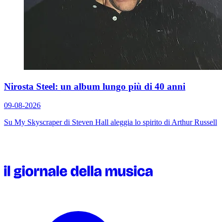
Nirosta Steel: un album lungo più di 40 anni
09-08-2026
Su
My Skyscraper
di Steven Hall aleggia lo spirito di Arthur Russell