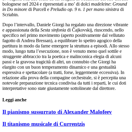
bolognese nel 2024 e ripresentati a mo’ di dolci
madeleine
:
Ground
in Do minore
di Purcell e
Preludio op. 9 n. 1 per mano sinistra
di
Scriabin.
Dopo l’intervallo, Daniele Giorgi ha regalato una direzione vibrante
e appassionata della
Sesta sinfonia
di Čajkovskij, riuscendo, nello
specifico nel primo movimento (aperto positivamente dal vellutato
fagotto di Andrea Bressan), a equilibrare lo spettro agogico della
partitura in modo da farne emergere la struttura a episodi. Allo stesso
modo, lungo tutta l’esecuzione, non è venuto meno quel sottile e
struggente abbraccio tra la poetica e malinconica elegia di alcuni
passi e la gravosa tragicità di altri, un connubio che Giorgi ha
elargito con un buon temperamento dinamico e una gestualità
espressiva e spettacolare (a tratti, forse, leggermente eccessiva). In
relazione alla prova della compagine orchestrale, si è percepita una
notevole preparazione tecnica condivisa da tutti i reparti, le cui doti
interpretative sono state giustamente sottolineate dal direttore.
Leggi anche
Il pianismo sussurrato di Alexander Malofeev
Il titanismo musicale di Currentzis