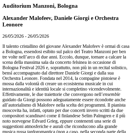
Auditorium Manzoni, Bologna
Alexander Malofeev, Daniele Giorgi e Orchestra
Leonore
26/05/2026 - 26/05/2026
Il talento cristallino del giovane Alexander Malofeev è ormai di casa
a Bologna, essendosi esibito sul palco del Teatro Manzoni per ben
tre volte nell’arco di due anni. Eccolo, dunque, tornare a calcare la
scena della massima sala da concerto felsinea in occasione di
Bologna Festival 2026 e, soprattutto, non più in un recital solistico,
bensì accompagnato dal direttore Daniele Giorgi e dalla sua
Orchestra Leonore. Fondata nel 2014, la compagine pistoiese è
mossa dalla volontà di creare un ecosistema musicale in cui
internazionalità e identità locale si completino vicendevolmente.
Effettivamente, le due traiettorie che convergono nell’
ensemble
guidato da Giorgi possono adeguatamente essere ricondotte anche
all’autorialismo di Malofeev nella scelta dei programmi. Il pianista
moscovita ha, infatti, optato per due concerti invero scritti da due
compositori scandinavi come il finlandese Selim Palmgren e il più
noto norvegese Edvard Grieg, eppure contenenti una serie di
suggestioni atmosferiche e aurali che riconducono alla grande
musica russa tardoromantica (non a caso, nella seconda parte della