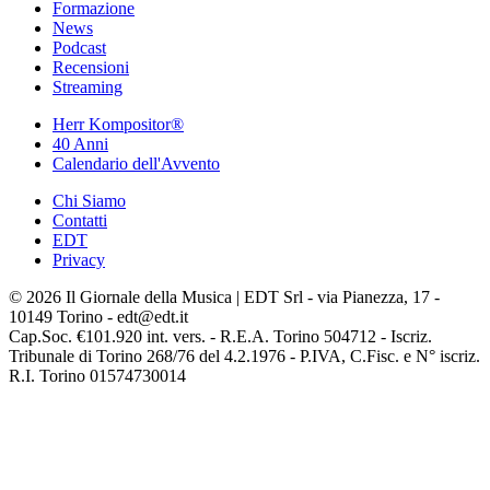
Formazione
News
Podcast
Recensioni
Streaming
Herr Kompositor®
40 Anni
Calendario dell'Avvento
Chi Siamo
Contatti
EDT
Privacy
© 2026 Il Giornale della Musica | EDT Srl - via Pianezza, 17 -
10149 Torino - edt@edt.it
Cap.Soc. €101.920 int. vers. - R.E.A. Torino 504712 - Iscriz.
Tribunale di Torino 268/76 del 4.2.1976 - P.IVA, C.Fisc. e N° iscriz.
R.I. Torino 01574730014