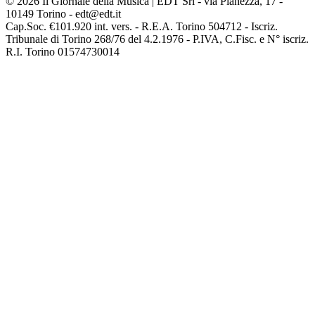
© 2026 Il Giornale della Musica | EDT Srl - via Pianezza, 17 -
10149 Torino - edt@edt.it
Cap.Soc. €101.920 int. vers. - R.E.A. Torino 504712 - Iscriz.
Tribunale di Torino 268/76 del 4.2.1976 - P.IVA, C.Fisc. e N° iscriz.
R.I. Torino 01574730014