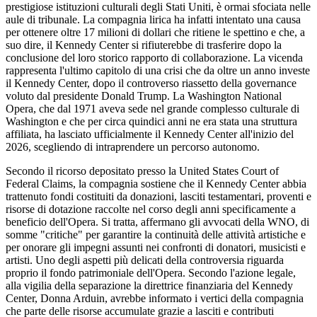
prestigiose istituzioni culturali degli Stati Uniti, è ormai sfociata nelle
aule di tribunale. La compagnia lirica ha infatti intentato una causa
per ottenere oltre 17 milioni di dollari che ritiene le spettino e che, a
suo dire, il Kennedy Center si rifiuterebbe di trasferire dopo la
conclusione del loro storico rapporto di collaborazione. La vicenda
rappresenta l'ultimo capitolo di una crisi che da oltre un anno investe
il Kennedy Center, dopo il controverso riassetto della governance
voluto dal presidente Donald Trump. La Washington National
Opera, che dal 1971 aveva sede nel grande complesso culturale di
Washington e che per circa quindici anni ne era stata una struttura
affiliata, ha lasciato ufficialmente il Kennedy Center all'inizio del
2026, scegliendo di intraprendere un percorso autonomo.
Secondo il ricorso depositato presso la United States Court of
Federal Claims, la compagnia sostiene che il Kennedy Center abbia
trattenuto fondi costituiti da donazioni, lasciti testamentari, proventi e
risorse di dotazione raccolte nel corso degli anni specificamente a
beneficio dell'Opera. Si tratta, affermano gli avvocati della WNO, di
somme "critiche" per garantire la continuità delle attività artistiche e
per onorare gli impegni assunti nei confronti di donatori, musicisti e
artisti. Uno degli aspetti più delicati della controversia riguarda
proprio il fondo patrimoniale dell'Opera. Secondo l'azione legale,
alla vigilia della separazione la direttrice finanziaria del Kennedy
Center, Donna Arduin, avrebbe informato i vertici della compagnia
che parte delle risorse accumulate grazie a lasciti e contributi