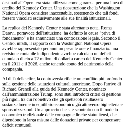
destinati all'Opera era stata utilizzata come garanzia per una linea di
credito del Kennedy Center. Una ricostruzione che la Washington
National Opera considera inaccettabile, sostenendo che tali fondi
fossero vincolati esclusivamente alle sue finalità istituzionali.
La replica del Kennedy Center è stata altrettanto netta. Roma
Daravi, portavoce dell'istituzione, ha definito la causa "priva di
fondamento" e ha annunciato una controazione legale. Secondo il
Centro, infatti, il rapporto con la Washington National Opera
avrebbe rappresentato per anni un pesante onere finanziario: una
revisione contabile indipendente avrebbe calcolato un deficit
cumulato di circa 72 milioni di dollari a carico del Kennedy Center
tra il 2011 e il 2026, anche tenendo conto del patrimonio della
compagnia.
Al di là delle cifre, la controversia riflette un conflitto più profondo
sulla gestione delle istituzioni culturali americane. Dopo l'arrivo di
Richard Grenell alla guida del Kennedy Center, nominato
dall'amministrazione Trump, sono stati introdotti criteri di gestione
più rigidi, tra cui l'obiettivo che gli spettacoli risultassero
sostanzialmente in equilibrio economico già attraverso biglietteria e
sponsorizzazioni. Un approccio che si è scontrato con il modello
economico tradizionale delle compagnie liriche statunitensi, che
dipendono in larga misura dalle donazioni private per compensare
deficit strutturali.