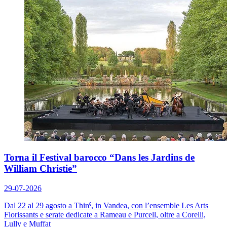
Torna il Festival barocco “Dans les Jardins de
William Christie”
29-07-2026
Dal 22 al 29 agosto a Thiré, in Vandea, con l’ensemble Les Arts
Florissants e serate dedicate a Rameau e Purcell, oltre a Corelli,
Lully e Muffat