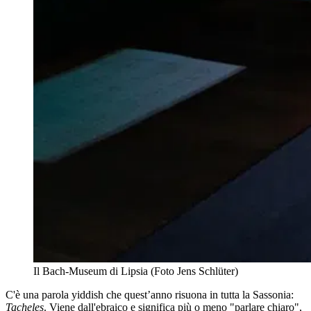
Il Bach-Museum di Lipsia (Foto Jens Schlüter)
C'è una parola yiddish che quest’anno risuona in tutta la Sassonia:
Tacheles
. Viene dall'ebraico e significa più o meno "parlare chiaro",