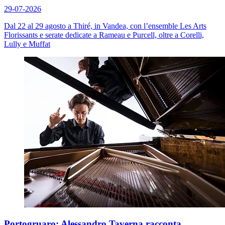
29-07-2026
Dal 22 al 29 agosto a Thiré, in Vandea, con l’ensemble Les Arts
Florissants e serate dedicate a Rameau e Purcell, oltre a Corelli,
Lully e Muffat
Portogruaro: Alessandro Taverna racconta