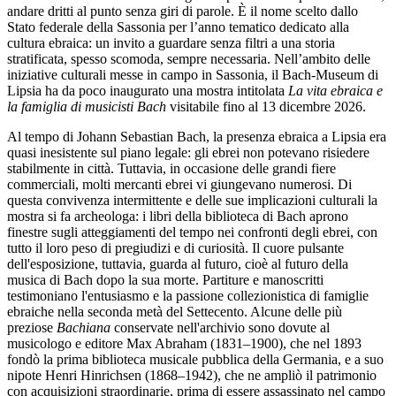
andare dritti al punto senza giri di parole. È il nome scelto dallo
Stato federale della Sassonia per l’anno tematico dedicato alla
cultura ebraica: un invito a guardare senza filtri a una storia
stratificata, spesso scomoda, sempre necessaria. Nell’ambito delle
iniziative culturali messe in campo in Sassonia, il Bach-Museum di
Lipsia ha da poco inaugurato una mostra intitolata
La vita ebraica e
la famiglia di musicisti Bach
visitabile fino al 13 dicembre 2026.
Al tempo di Johann Sebastian Bach, la presenza ebraica a Lipsia era
quasi inesistente sul piano legale: gli ebrei non potevano risiedere
stabilmente in città. Tuttavia, in occasione delle grandi fiere
commerciali, molti mercanti ebrei vi giungevano numerosi. Di
questa convivenza intermittente e delle sue implicazioni culturali la
mostra si fa archeologa: i libri della biblioteca di Bach aprono
finestre sugli atteggiamenti del tempo nei confronti degli ebrei, con
tutto il loro peso di pregiudizi e di curiosità. Il cuore pulsante
dell'esposizione, tuttavia, guarda al futuro, cioè al futuro della
musica di Bach dopo la sua morte. Partiture e manoscritti
testimoniano l'entusiasmo e la passione collezionistica di famiglie
ebraiche nella seconda metà del Settecento. Alcune delle più
preziose
Bachiana
conservate nell'archivio sono dovute al
musicologo e editore Max Abraham (1831–1900), che nel 1893
fondò la prima biblioteca musicale pubblica della Germania, e a suo
nipote Henri Hinrichsen (1868–1942), che ne ampliò il patrimonio
con acquisizioni straordinarie, prima di essere assassinato nel campo