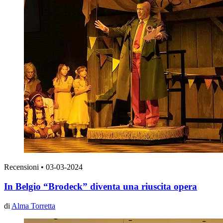
Recensioni
•
03-03-2024
In Belgio “Brodeck” diventa una riuscita opera
di
Alma Torretta