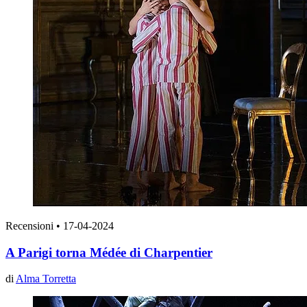
Recensioni
•
17-04-2024
A Parigi torna Médée di Charpentier
di
Alma Torretta