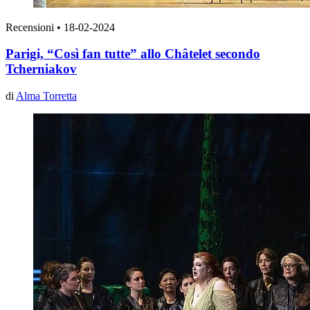
Recensioni
•
18-02-2024
Parigi, “Così fan tutte” allo Châtelet secondo
Tcherniakov
di
Alma Torretta