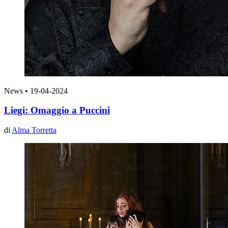
News
•
19-04-2024
Liegi: Omaggio a Puccini
di
Alma Torretta