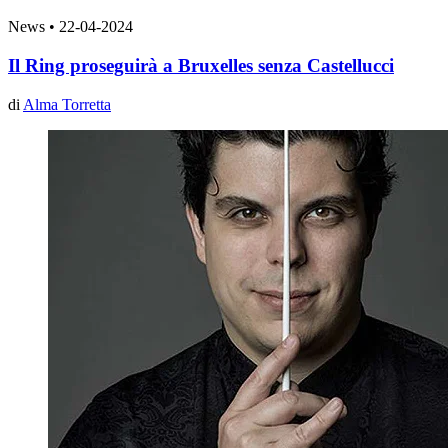
News
•
22-04-2024
Il Ring proseguirà a Bruxelles senza Castellucci
di
Alma Torretta