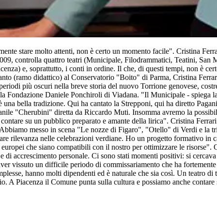
nte stare molto attenti, non è certo un momento facile". Cristina Ferrar
09, controlla quattro teatri (Municipale, Filodrammatici, Teatini, San
a) e, soprattutto, i conti in ordine. Il che, di questi tempi, non è cer
nto (ramo didattico) al Conservatorio "Boito" di Parma, Cristina Ferrari è
i periodi più oscuri nella breve storia del nuovo Torrione genovese, cost
a Fondazione Daniele Ponchiroli di Viadana. "Il Municipale - spiega la Fer
C'è una bella tradizione. Qui ha cantato la Strepponi, qui ha diretto Pag
ile "Cherubini" diretta da Riccardo Muti. Insomma avremo la possibilit
ontare su un pubblico preparato e amante della lirica". Cristina Ferrari f
 Abbiamo messo in scena "Le nozze di Figaro", "Otello" di Verdi e la tri
olare rilevanza nelle celebrazioni verdiane. Ho un progetto formativo in 
europei che siano compatibili con il nostro per ottimizzare le risorse". C
 e di accrescimento personale. Ci sono stati momenti positivi: si cercav
ver vissuto un difficile periodo di commissariamento che ha fortemente lim
esse, hanno molti dipendenti ed è naturale che sia così. Un teatro di tr
orio. A Piacenza il Comune punta sulla cultura e possiamo anche contare