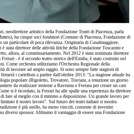
i, neodirettore artistico della Fondazione Teatri di Piacenza, parla
 Matteo), ha cinque soci fondatori (Comune di Piacenza, Fondazione di
to un particolare di poca rilevanza. Originaria di Casalmaggiore,
 stata direttore delle attività liriche della Fondazione Toscanini e
retto, allora, al commissariamento. Nel 2012 è stata nominata direttore
rari - è il secondo teatro storico dell'Emilia, è stato costruito nel
anini. Come orchestra utilizziamo l'Orchestra Regionale della
à di lavorare ad ampio raggio. Si sono sempre fatte stagioni di
irmerà i cartelloni a partire dall'ottobre 2013: "La stagione attuale ha
logia popolare (Rigoletto, Trovatore, Traviata, a rotazione un giorno
cantiere da realizzare insieme a Ravenna e Ferrara per creare un cast
ome si è ricordato, la Ferrari ha alle spalle una esperienza da direttore
a di fare al meglio con il minimo a disposizione. Un grande lavoro per
itato il nostro lavoro". Sul futuro dei teatri italiani si mostra
adizione è più snello, ha meno vincoli, consente di investire
 su diversi sponsor. Abbiamo il vantaggio di essere una Fondazione