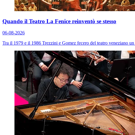
Quando il Teatro La Fenice reinventò se stesso
06-08-2026
Tra il 1979 e il 1986 Trezzini e Gomez fecero del teatro veneziano un