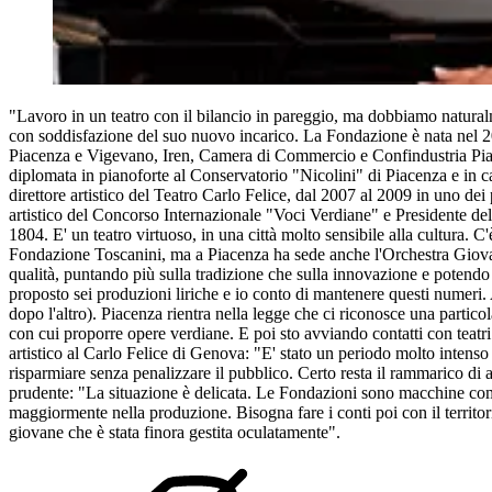
"Lavoro in un teatro con il bilancio in pareggio, ma dobbiamo naturalme
con soddisfazione del suo nuovo incarico. La Fondazione è nata nel 20
Piacenza e Vigevano, Iren, Camera di Commercio e Confindustria Piacenz
diplomata in pianoforte al Conservatorio "Nicolini" di Piacenza e in ca
direttore artistico del Teatro Carlo Felice, dal 2007 al 2009 in uno de
artistico del Concorso Internazionale "Voci Verdiane" e Presidente dell
1804. E' un teatro virtuoso, in una città molto sensibile alla cultura. 
Fondazione Toscanini, ma a Piacenza ha sede anche l'Orchestra Giovan
qualità, puntando più sulla tradizione che sulla innovazione e potendo c
proposto sei produzioni liriche e io conto di mantenere questi numeri.
dopo l'altro). Piacenza rientra nella legge che ci riconosce una partic
con cui proporre opere verdiane. E poi sto avviando contatti con teatri 
artistico al Carlo Felice di Genova: "E' stato un periodo molto intenso
risparmiare senza penalizzare il pubblico. Certo resta il rammarico di a
prudente: "La situazione è delicata. Le Fondazioni sono macchine compl
maggiormente nella produzione. Bisogna fare i conti poi con il territ
giovane che è stata finora gestita oculatamente".