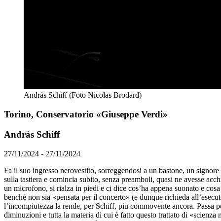
András Schiff (Foto Nicolas Brodard)
Torino, Conservatorio «Giuseppe Verdi»
András Schiff
27/11/2024 - 27/11/2024
Fa il suo ingresso nerovestito, sorreggendosi a un bastone, un signore 
sulla tastiera e comincia subito, senza preamboli, quasi ne avesse acchi
un microfono, si rialza in piedi e ci dice cos’ha appena suonato e cos
benché non sia «pensata per il concerto» (e dunque richieda all’esecu
l’incompiutezza la rende, per Schiff, più commovente ancora. Passa poi a
diminuzioni e tutta la materia di cui è fatto questo trattato di «scienz