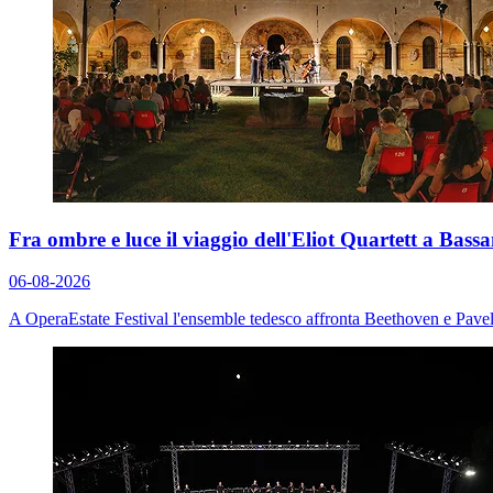
Fra ombre e luce il viaggio dell'Eliot Quartett a Bas
06-08-2026
A OperaEstate Festival l'ensemble tedesco affronta Beethoven e Pavel 