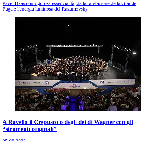
Pavel Haas con rigorosa essenzialità, dalla rarefazione della
Grande
Fuga
e l'energia luminosa del
Razumovsky
A Ravello il Crepuscolo degli dei di Wagner con gli
“strumenti originali”