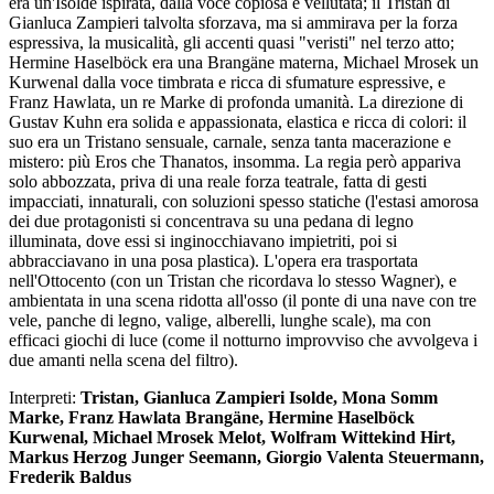
era un'Isolde ispirata, dalla voce copiosa e vellutata; il Tristan di
Gianluca Zampieri talvolta sforzava, ma si ammirava per la forza
espressiva, la musicalità, gli accenti quasi "veristi" nel terzo atto;
Hermine Haselböck era una Brangäne materna, Michael Mrosek un
Kurwenal dalla voce timbrata e ricca di sfumature espressive, e
Franz Hawlata, un re Marke di profonda umanità. La direzione di
Gustav Kuhn era solida e appassionata, elastica e ricca di colori: il
suo era un Tristano sensuale, carnale, senza tanta macerazione e
mistero: più Eros che Thanatos, insomma. La regia però appariva
solo abbozzata, priva di una reale forza teatrale, fatta di gesti
impacciati, innaturali, con soluzioni spesso statiche (l'estasi amorosa
dei due protagonisti si concentrava su una pedana di legno
illuminata, dove essi si inginocchiavano impietriti, poi si
abbracciavano in una posa plastica). L'opera era trasportata
nell'Ottocento (con un Tristan che ricordava lo stesso Wagner), e
ambientata in una scena ridotta all'osso (il ponte di una nave con tre
vele, panche di legno, valige, alberelli, lunghe scale), ma con
efficaci giochi di luce (come il notturno improvviso che avvolgeva i
due amanti nella scena del filtro).
Interpreti:
Tristan, Gianluca Zampieri Isolde, Mona Somm
Marke, Franz Hawlata Brangäne, Hermine Haselböck
Kurwenal, Michael Mrosek Melot, Wolfram Wittekind Hirt,
Markus Herzog Junger Seemann, Giorgio Valenta Steuermann,
Frederik Baldus